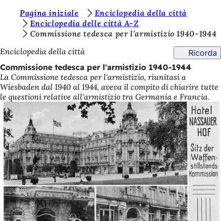
S
Pagina iniziale
Enciclopedia della città
Vai al contenuto
Enciclopedia delle città A-Z
i
Commissione tedesca per l'armistizio 1940-1944
e
Enciclopedia della città
Ricorda
t
Commissione tedesca per l'armistizio 1940-1944
e
La Commissione tedesca per l'armistizio, riunitasi a
Wiesbaden dal 1940 al 1944, aveva il compito di chiarire tutte
q
le questioni relative all'armistizio tra Germania e Francia.
u
i
: