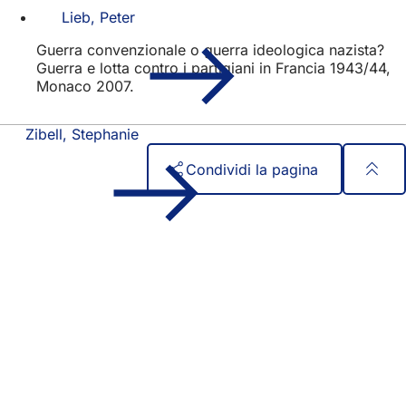
Lieb, Peter
Guerra convenzionale o guerra ideologica nazista?
Guerra e lotta contro i partigiani in Francia 1943/44,
Monaco 2007.
Zibell, Stephanie
Condividi la pagina
Area
Accesso rapido
dei
Tutti i servizi
Calendario degli eventi
piedi
Ufficio del cittadino
Feedback sul sito web
Questioni legali
Impostazioni di protezione dei dati