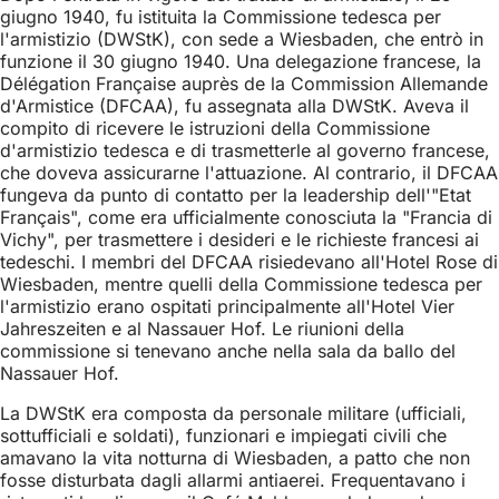
giugno 1940, fu istituita la Commissione tedesca per
l'armistizio (DWStK), con sede a Wiesbaden, che entrò in
funzione il 30 giugno 1940. Una delegazione francese, la
Délégation Française auprès de la Commission Allemande
d'Armistice (DFCAA), fu assegnata alla DWStK. Aveva il
compito di ricevere le istruzioni della Commissione
d'armistizio tedesca e di trasmetterle al governo francese,
che doveva assicurarne l'attuazione. Al contrario, il DFCAA
fungeva da punto di contatto per la leadership dell'"Etat
Français", come era ufficialmente conosciuta la "Francia di
Vichy", per trasmettere i desideri e le richieste francesi ai
tedeschi. I membri del DFCAA risiedevano all'Hotel Rose di
Wiesbaden, mentre quelli della Commissione tedesca per
l'armistizio erano ospitati principalmente all'Hotel Vier
Jahreszeiten e al Nassauer Hof. Le riunioni della
commissione si tenevano anche nella sala da ballo del
Nassauer Hof.
La DWStK era composta da personale militare (ufficiali,
sottufficiali e soldati), funzionari e impiegati civili che
amavano la vita notturna di Wiesbaden, a patto che non
fosse disturbata dagli allarmi antiaerei. Frequentavano i