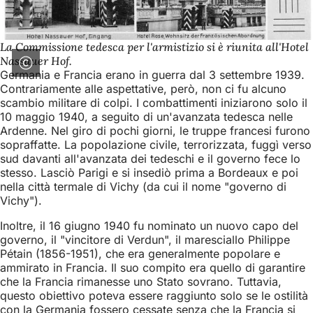
La Commissione tedesca per l'armistizio si è riunita all'Hotel
Nassauer Hof.
Germania e Francia erano in guerra dal 3 settembre 1939.
Contrariamente alle aspettative, però, non ci fu alcuno
scambio militare di colpi. I combattimenti iniziarono solo il
10 maggio 1940, a seguito di un'avanzata tedesca nelle
Ardenne. Nel giro di pochi giorni, le truppe francesi furono
sopraffatte. La popolazione civile, terrorizzata, fuggì verso
sud davanti all'avanzata dei tedeschi e il governo fece lo
stesso. Lasciò Parigi e si insediò prima a Bordeaux e poi
nella città termale di Vichy (da cui il nome "governo di
Vichy").
Inoltre, il 16 giugno 1940 fu nominato un nuovo capo del
governo, il "vincitore di Verdun", il maresciallo Philippe
Pétain (1856-1951), che era generalmente popolare e
ammirato in Francia. Il suo compito era quello di garantire
che la Francia rimanesse uno Stato sovrano. Tuttavia,
questo obiettivo poteva essere raggiunto solo se le ostilità
con la Germania fossero cessate senza che la Francia si