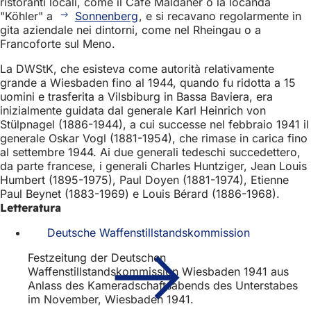
ristoranti locali, come il Café Maldaner o la locanda
"Köhler" a
Sonnenberg
, e si recavano regolarmente in
gita aziendale nei dintorni, come nel Rheingau o a
Francoforte sul Meno.
La DWStK, che esisteva come autorità relativamente
grande a Wiesbaden fino al 1944, quando fu ridotta a 15
uomini e trasferita a Vilsbiburg in Bassa Baviera, era
inizialmente guidata dal generale Karl Heinrich von
Stülpnagel (1886-1944), a cui successe nel febbraio 1941 il
generale Oskar Vogl (1881-1954), che rimase in carica fino
al settembre 1944. Ai due generali tedeschi succedettero,
da parte francese, i generali Charles Huntziger, Jean Louis
Humbert (1895-1975), Paul Doyen (1881-1974), Etienne
Paul Beynet (1883-1969) e Louis Bérard (1886-1968).
Letteratura
Deutsche Waffenstillstandskommission
Festzeitung der Deutschen
Waffenstillstandskommission Wiesbaden 1941 aus
Anlass des Kameradschaftsabends des Unterstabes
im November, Wiesbaden 1941.