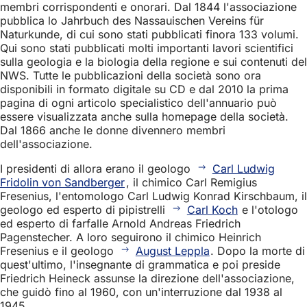
membri corrispondenti e onorari. Dal 1844 l'associazione
pubblica lo Jahrbuch des Nassauischen Vereins für
Naturkunde, di cui sono stati pubblicati finora 133 volumi.
Qui sono stati pubblicati molti importanti lavori scientifici
sulla geologia e la biologia della regione e sui contenuti del
NWS. Tutte le pubblicazioni della società sono ora
disponibili in formato digitale su CD e dal 2010 la prima
pagina di ogni articolo specialistico dell'annuario può
essere visualizzata anche sulla homepage della società.
Dal 1866 anche le donne divennero membri
dell'associazione.
I presidenti di allora erano il geologo
Carl Ludwig
Fridolin von Sandberger
, il chimico Carl Remigius
Fresenius, l'entomologo Carl Ludwig Konrad Kirschbaum, il
geologo ed esperto di pipistrelli
Carl Koch
e l'otologo
ed esperto di farfalle Arnold Andreas Friedrich
Pagenstecher. A loro seguirono il chimico Heinrich
Fresenius e il geologo
August Leppla
. Dopo la morte di
quest'ultimo, l'insegnante di grammatica e poi preside
Friedrich Heineck assunse la direzione dell'associazione,
che guidò fino al 1960, con un'interruzione dal 1938 al
1945.