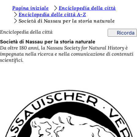
S
Pagina iniziale
Enciclopedia della città
Vai al contenuto
Enciclopedia delle città A-Z
i
Società di Nassau per la storia naturale
e
Enciclopedia della città
Ricorda
t
Società di Nassau per la storia naturale
e
Da oltre 180 anni, la Nassau Society for Natural History è
impegnata nella ricerca e nella comunicazione di contenuti
q
scientifici.
u
i
: