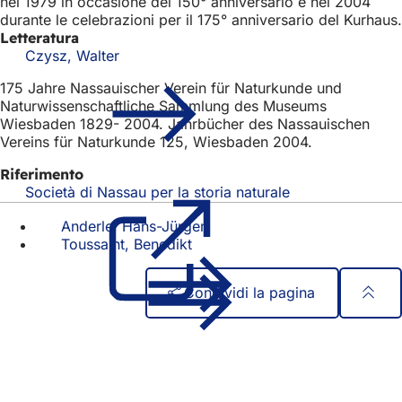
nel 1979 in occasione del 150° anniversario e nel 2004
durante le celebrazioni per il 175° anniversario del Kurhaus.
Letteratura
Czysz, Walter
175 Jahre Nassauischer Verein für Naturkunde und
Naturwissenschaftliche Sammlung des Museums
Wiesbaden 1829- 2004. Jahrbücher des Nassauischen
Vereins für Naturkunde 125, Wiesbaden 2004.
Riferimento
Società di Nassau per la storia naturale
(Si
apre
Anderle, Hans-Jürgen
in
Toussaint, Benedikt
una
nuova
scheda)
Condividi la pagina
Area
Accesso rapido
dei
Tutti i servizi
Calendario degli eventi
piedi
Ufficio del cittadino