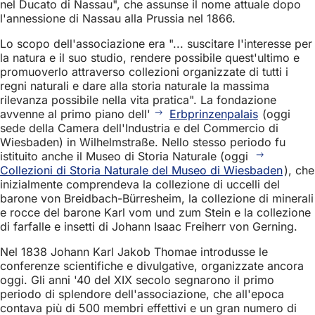
nel Ducato di Nassau", che assunse il nome attuale dopo
l'annessione di Nassau alla Prussia nel 1866.
Lo scopo dell'associazione era "... suscitare l'interesse per
la natura e il suo studio, rendere possibile quest'ultimo e
promuoverlo attraverso collezioni organizzate di tutti i
regni naturali e dare alla storia naturale la massima
rilevanza possibile nella vita pratica". La fondazione
avvenne al primo piano dell'
Erbprinzenpalais
(oggi
sede della Camera dell'Industria e del Commercio di
Wiesbaden) in Wilhelmstraße. Nello stesso periodo fu
istituito anche il Museo di Storia Naturale (oggi
Collezioni di Storia Naturale del Museo di Wiesbaden
), che
inizialmente comprendeva la collezione di uccelli del
barone von Breidbach-Bürresheim, la collezione di minerali
e rocce del barone Karl vom und zum Stein e la collezione
di farfalle e insetti di Johann Isaac Freiherr von Gerning.
Nel 1838 Johann Karl Jakob Thomae introdusse le
conferenze scientifiche e divulgative, organizzate ancora
oggi. Gli anni '40 del XIX secolo segnarono il primo
periodo di splendore dell'associazione, che all'epoca
contava più di 500 membri effettivi e un gran numero di