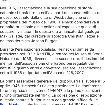
Nel 1915, l'associazione e la sua collezione di storia
naturale si trasferirono nell'ala nord del nuovo edificio del
museo, costruito dalla città di Wiesbaden, che era
proprietaria del museo dal 1900. Heineck considerava il
compito principale delle collezioni espositive quello di
educare i visitatori. In questo era affiancato dal geologo
Max Galladé, dal curatore di zoologia Christian Fetzer e
dal tassidermista Joseph Burger.
Durante l'era nazionalsocialista, Heineck si dimise da
presidente nel 193 e Karl Fill, direttore del Museo di Storia
Naturale dal 1938, divenne il suo successore. Il destino dei
membri dell'associazione che furono perseguitati dai
nazisti in quanto ebrei e dovettero lasciare l'associazione
entro il 1938 è riportato nell'Annuario 128/2007.
La prima assemblea generale del dopoguerra si svolse il 15
aprile 1946. Heineck fu rieletto presidente. Le conferenze
furono riprese nell'inverno 1946/47 e le prime escursioni
furono organizzate nel 1947. La collezione di esposizione
di storia naturale fu ripristinata con grande difficoltà.
Fritz Neubaur
, che lavorava al museo dal 1948 ed era a