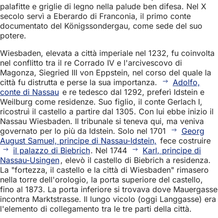
palafitte e griglie di legno nella palude ben difesa. Nel X
secolo servì a Eberardo di Franconia, il primo conte
documentato del Königssondergau, come sede del suo
potere.
Wiesbaden, elevata a città imperiale nel 1232, fu coinvolta
nel conflitto tra il re Corrado IV e l'arcivescovo di
Magonza, Siegried III von Eppstein, nel corso del quale la
città fu distrutta e perse la sua importanza.
Adolfo,
conte di Nassau
e re tedesco dal 1292, preferì Idstein e
Weilburg come residenze. Suo figlio, il conte Gerlach I,
ricostruì il castello a partire dal 1305. Con lui ebbe inizio il
Nassau Wiesbaden. Il tribunale si teneva qui, ma veniva
governato per lo più da Idstein. Solo nel 1701
Georg
August Samuel, principe di Nassau-Idstein,
fece costruire
il palazzo di Biebrich
. Nel 1744
Karl, principe di
Nassau-Usingen
, elevò il castello di Biebrich a residenza.
La "fortezza, il castello e la città di Wiesbaden" rimasero
nella torre dell'orologio, la porta superiore del castello,
fino al 1873. La porta inferiore si trovava dove Mauergasse
incontra Marktstrasse. Il lungo vicolo (oggi Langgasse) era
l'elemento di collegamento tra le tre parti della città.