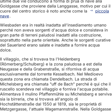
ultime due vie conducono a forma di prua di nave alla
Goldgasse che proviene dalla Langgasse, motivo per cui il
cuore del centro storico è noto anche come la
piccola
nave
.
Wiesbaden era in realtà inadatta all'insediamento umano
perché non aveva sorgenti d'acqua dolce e consisteva in
gran parte di terreni paludosi inadatti alla costruzione,
soprattutto nella parte orientale. Anche le sorgenti curative
del Sauerland erano salate e inadatte a fornire acqua
dolce.
Il villaggio, che si trovava tra l'Heidenberg
(Römerberg/Schulberg) e la zona paludosa a est della
Neugasse e della Grabenstraße, si riforniva di acqua
esclusivamente dal torrente Kesselbach. Nel Medioevo
questa zona era chiamata Dendelbach. La strada di
Michelsberg era chiamata "uff de Bach" perché è qui che il
ruscello scendeva nel villaggio e forniva l'acqua potabile.
Alimentava il mulino Pfaffenmühle su Michelsberg e serviva
sia la birreria, che si trovava all'angolo di
Hochstättenstraße dal 1550 al 1819, sia le proprietà di
Metzgergasse, l'attuale Wagemannstraße. Nella Goldgasse