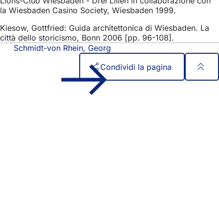
Lions-Club Wiesbaden - Drei Lilien in collaborazione con
la Wiesbaden Casino Society, Wiesbaden 1999.
Kiesow, Gottfried: Guida architettonica di Wiesbaden. La
città dello storicismo, Bonn 2006 [pp. 96-108].
Schmidt-von Rhein, Georg
Condividi la pagina
Area
Accesso rapido
dei
Tutti i servizi
Calendario degli eventi
piedi
Ufficio del cittadino
Feedback sul sito web
Questioni legali
Impostazioni di protezione dei dati
Condizioni di utilizzo
Dichiarazione sull'accessibilità