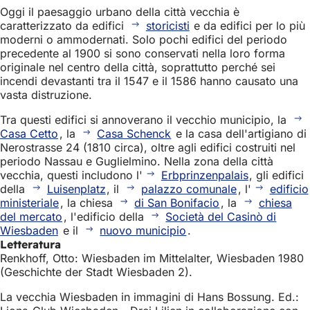
Oggi il paesaggio urbano della città vecchia è
caratterizzato da edifici
storicisti
e da edifici per lo più
moderni o ammodernati. Solo pochi edifici del periodo
precedente al 1900 si sono conservati nella loro forma
originale nel centro della città, soprattutto perché sei
incendi devastanti tra il 1547 e il 1586 hanno causato una
vasta distruzione.
Tra questi edifici si annoverano il vecchio municipio, la
Casa Cetto
, la
Casa Schenck
e la casa dell'artigiano di
Nerostrasse 24 (1810 circa), oltre agli edifici costruiti nel
periodo Nassau e Guglielmino. Nella zona della città
vecchia, questi includono l'
Erbprinzenpalais
, gli edifici
della
Luisenplatz
, il
palazzo comunale
, l'
edificio
ministeriale
, la chiesa
di San Bonifacio
, la
chiesa
del mercato
, l'edificio della
Società del Casinò di
Wiesbaden
e il
nuovo municipio
.
Letteratura
Renkhoff, Otto: Wiesbaden im Mittelalter, Wiesbaden 1980
(Geschichte der Stadt Wiesbaden 2).
La vecchia Wiesbaden in immagini di Hans Bossung. Ed.: