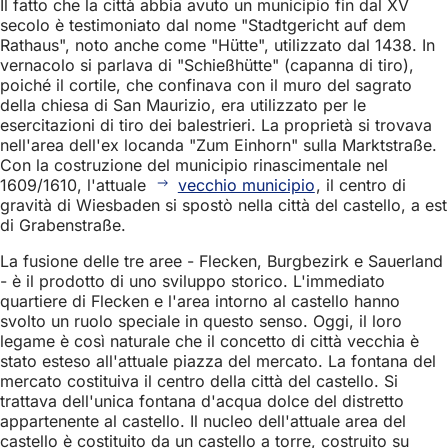
Il fatto che la città abbia avuto un municipio fin dal XV
secolo è testimoniato dal nome "Stadtgericht auf dem
Rathaus", noto anche come "Hütte", utilizzato dal 1438. In
vernacolo si parlava di "Schießhütte" (capanna di tiro),
poiché il cortile, che confinava con il muro del sagrato
della chiesa di San Maurizio, era utilizzato per le
esercitazioni di tiro dei balestrieri. La proprietà si trovava
nell'area dell'ex locanda "Zum Einhorn" sulla Marktstraße.
Con la costruzione del municipio rinascimentale nel
1609/1610, l'attuale
vecchio municipio
, il centro di
gravità di Wiesbaden si spostò nella città del castello, a est
di Grabenstraße.
La fusione delle tre aree - Flecken, Burgbezirk e Sauerland
- è il prodotto di uno sviluppo storico. L'immediato
quartiere di Flecken e l'area intorno al castello hanno
svolto un ruolo speciale in questo senso. Oggi, il loro
legame è così naturale che il concetto di città vecchia è
stato esteso all'attuale piazza del mercato. La fontana del
mercato costituiva il centro della città del castello. Si
trattava dell'unica fontana d'acqua dolce del distretto
appartenente al castello. Il nucleo dell'attuale area del
castello è costituito da un castello a torre, costruito su