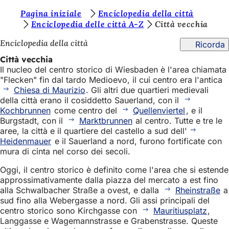
S
Pagina iniziale
Enciclopedia della città
Vai al contenuto
Enciclopedia delle città A-Z
Città vecchia
i
Enciclopedia della città
Ricorda
e
Città vecchia
t
Il nucleo del centro storico di Wiesbaden è l'area chiamata
e
"Flecken" fin dal tardo Medioevo, il cui centro era l'antica
Chiesa di Maurizio
. Gli altri due quartieri medievali
q
della città erano il cosiddetto Sauerland, con il
u
Kochbrunnen
come centro del
Quellenviertel
, e il
Burgstadt, con il
Marktbrunnen
al centro. Tutte e tre le
i
aree, la città e il quartiere del castello a sud dell'
:
Heidenmauer
e il Sauerland a nord, furono fortificate con
mura di cinta nel corso dei secoli.
Oggi, il centro storico è definito come l'area che si estende
approssimativamente dalla piazza del mercato a est fino
alla Schwalbacher Straße a ovest, e dalla
Rheinstraße
a
sud fino alla Webergasse a nord. Gli assi principali del
centro storico sono Kirchgasse con
Mauritiusplatz
,
Langgasse e Wagemannstrasse e Grabenstrasse. Queste