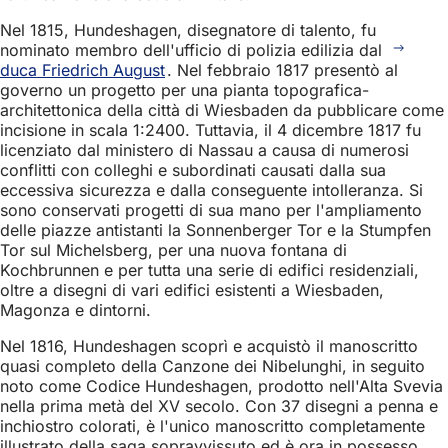
Nel 1815, Hundeshagen, disegnatore di talento, fu
nominato membro dell'ufficio di polizia edilizia dal
duca Friedrich August
. Nel febbraio 1817 presentò al
governo un progetto per una pianta topografica-
architettonica della città di Wiesbaden da pubblicare come
incisione in scala 1:2400. Tuttavia, il 4 dicembre 1817 fu
licenziato dal ministero di Nassau a causa di numerosi
conflitti con colleghi e subordinati causati dalla sua
eccessiva sicurezza e dalla conseguente intolleranza. Si
sono conservati progetti di sua mano per l'ampliamento
delle piazze antistanti la Sonnenberger Tor e la Stumpfen
Tor sul Michelsberg, per una nuova fontana di
Kochbrunnen e per tutta una serie di edifici residenziali,
oltre a disegni di vari edifici esistenti a Wiesbaden,
Magonza e dintorni.
Nel 1816, Hundeshagen scoprì e acquistò il manoscritto
quasi completo della Canzone dei Nibelunghi, in seguito
noto come Codice Hundeshagen, prodotto nell'Alta Svevia
nella prima metà del XV secolo. Con 37 disegni a penna e
inchiostro colorati, è l'unico manoscritto completamente
illustrato della saga sopravvissuto ed è ora in possesso