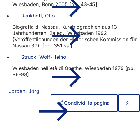
Wiesbaden, Bonn 2005 [pp. 43-45].
Renkhoff, Otto
Biografia di Nassau. Kurzbiographien aus 13
Jahrhunderten, 2a ed., Wiesbaden 1992
(Veröffentlichungen der Historischen Kommission für
Nassau 39). [pp. 351 ss.].
Struck, Wolf-Heino
Wiesbaden nell'età di Goethe, Wiesbaden 1979 [pp.
96-98].
Jordan, Jörg
Condividi la pagina
Area
Accesso rapido
dei
Tutti i servizi
Calendario degli eventi
piedi
Ufficio del cittadino