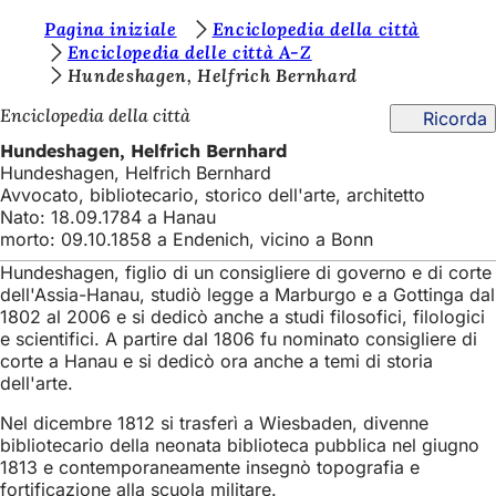
S
Pagina iniziale
Enciclopedia della città
Vai al contenuto
Enciclopedia delle città A-Z
i
Hundeshagen, Helfrich Bernhard
e
Enciclopedia della città
Ricorda
t
Hundeshagen, Helfrich Bernhard
e
Hundeshagen, Helfrich Bernhard
Avvocato, bibliotecario, storico dell'arte, architetto
q
Nato: 18.09.1784 a Hanau
u
morto: 09.10.1858 a Endenich, vicino a Bonn
i
Hundeshagen, figlio di un consigliere di governo e di corte
dell'Assia-Hanau, studiò legge a Marburgo e a Gottinga dal
:
1802 al 2006 e si dedicò anche a studi filosofici, filologici
e scientifici. A partire dal 1806 fu nominato consigliere di
corte a Hanau e si dedicò ora anche a temi di storia
dell'arte.
Nel dicembre 1812 si trasferì a Wiesbaden, divenne
bibliotecario della neonata biblioteca pubblica nel giugno
1813 e contemporaneamente insegnò topografia e
fortificazione alla scuola militare.