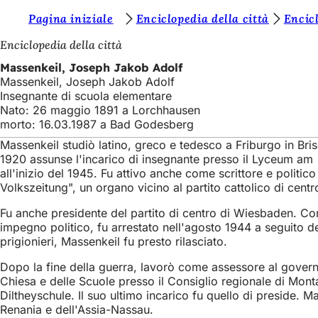
S
Pagina iniziale
Enciclopedia della città
Encicl
Vai al contenuto
i
Enciclopedia della città
e
Massenkeil, Joseph Jakob Adolf
Massenkeil, Joseph Jakob Adolf
t
Insegnante di scuola elementare
e
Nato: 26 maggio 1891 a Lorchhausen
morto: 16.03.1987 a Bad Godesberg
q
Massenkeil studiò latino, greco e tedesco a Friburgo in Bris
u
1920 assunse l'incarico di insegnante presso il Lyceum am
i
all'inizio del 1945. Fu attivo anche come scrittore e politi
Volkszeitung", un organo vicino al partito cattolico di centr
:
Fu anche presidente del partito di centro di Wiesbaden. Co
impegno politico, fu arrestato nell'agosto 1944 a seguito dell
prigionieri, Massenkeil fu presto rilasciato.
Dopo la fine della guerra, lavorò come assessore al governo
Chiesa e delle Scuole presso il Consiglio regionale di Mo
Diltheyschule. Il suo ultimo incarico fu quello di preside. M
Renania e dell'Assia-Nassau.