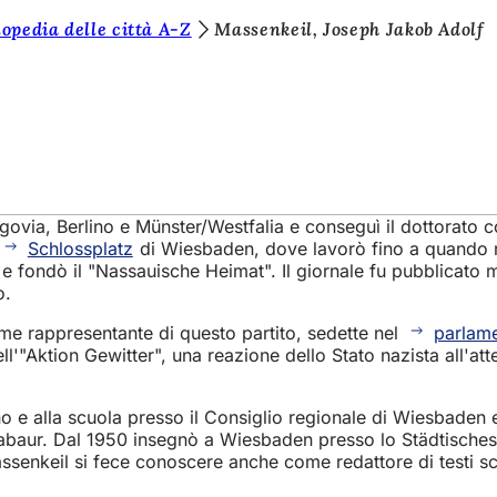
opedia delle città A-Z
Massenkeil, Joseph Jakob Adolf
govia, Berlino e Münster/Westfalia e conseguì il dottorato co
Schlossplatz
di Wiesbaden, dove lavorò fino a quando 
co e fondò il "Nassauische Heimat". Il giornale fu pubblicato
o.
me rappresentante di questo partito, sedette nel
parlam
'"Aktion Gewitter", una reazione dello Stato nazista all'atten
 e alla scuola presso il Consiglio regionale di Wiesbaden e
ntabaur. Dal 1950 insegnò a Wiesbaden presso lo Städtische
assenkeil si fece conoscere anche come redattore di testi scol