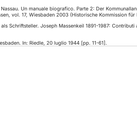
i di Nassau. Un manuale biografico. Parte 2: Der Kommunal
sen, vol. 17, Wiesbaden 2003 (Historische Kommission für 
s Schriftsteller. Joseph Massenkeil 1891-1987: Contributi al 
esbaden. In: Riedle, 20 luglio 1944 [pp. 11-61].
gli eventi
ttadino
 sito web