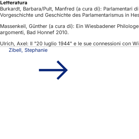
Letteratura
Burkardt, Barbara/Pult, Manfred (a cura di): Parlamentar
Vorgeschichte und Geschichte des Parlamentarismus in Hes
Massenkeil, Günther (a cura di): Ein Wiesbadener Philologe al
argomenti, Bad Honnef 2010.
Ulrich, Axel: Il "20 luglio 1944" e le sue connessioni con Wi
Zibell, Stephanie
Area
Accesso rapido
dei
Tutti i servizi
Calendario de
piedi
Ufficio del ci
Feedback sul
Questioni legali