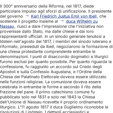
Il 300° anniversario della Riforma, nel 1817, diede
particolare impulso agli sforzi di unificazione. Il presidente
del governo
Karl Friedrich Justus Emil von Ibell
, che
sostenne il progetto insieme al
duca Wilhelm zu
Nassau
, riuscì a dare l'impressione che l'iniziativa non
provenisse dallo Stato, ma dalle chiese e dai loro
rappresentanti ufficiali. In un sinodo generale tenutosi a
Idstein nell'agosto del 1817, i membri del sinodo luterano e
riformato, presieduti da Ibell, negoziarono la formazione di
una chiesa protestante comprendente entrambe le
denominazioni. I punti di disaccordo dogmatici e liturgici
furono esclusi per quanto possibile. Per quanto riguarda la
confessione, fu raggiunto un accordo sul Credo degli
Apostoli e sulla Confessio Augustana, e l'Ordine della
Chiesa del Palatinato Elettorale doveva essere utilizzato
nelle funzioni religiose. La comunione doveva essere
celebrata in entrambe le forme e secondo il rito della
frazione del pane. Il primo catechismo comune fu
pubblicato solo nel 1831 e solo nel 1843 la Chiesa
dell'Unione di Nassau ricevette il proprio ordinamento
liturgico. L'11 agosto 1817 il duca Guglielmo riconobbe le
risoluzioni di Lindstein. I dettagli ecclesiastici e