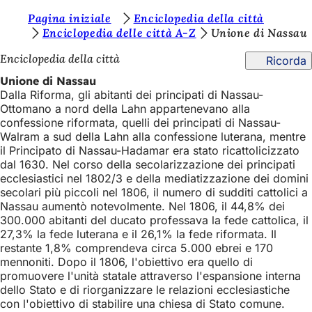
S
Pagina iniziale
Enciclopedia della città
Vai al contenuto
Enciclopedia delle città A-Z
Unione di Nassau
i
Enciclopedia della città
Ricorda
e
Unione di Nassau
t
Dalla Riforma, gli abitanti dei principati di Nassau-
e
Ottomano a nord della Lahn appartenevano alla
confessione riformata, quelli dei principati di Nassau-
q
Walram a sud della Lahn alla confessione luterana, mentre
u
il Principato di Nassau-Hadamar era stato ricattolicizzato
dal 1630. Nel corso della secolarizzazione dei principati
i
ecclesiastici nel 1802/3 e della mediatizzazione dei domini
:
secolari più piccoli nel 1806, il numero di sudditi cattolici a
Nassau aumentò notevolmente. Nel 1806, il 44,8% dei
300.000 abitanti del ducato professava la fede cattolica, il
27,3% la fede luterana e il 26,1% la fede riformata. Il
restante 1,8% comprendeva circa 5.000 ebrei e 170
mennoniti. Dopo il 1806, l'obiettivo era quello di
promuovere l'unità statale attraverso l'espansione interna
dello Stato e di riorganizzare le relazioni ecclesiastiche
con l'obiettivo di stabilire una chiesa di Stato comune.