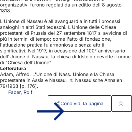
organizzativi furono regolati da un editto dell'8 agosto
1818.
L'Unione di Nassau è all'avanguardia in tutti i processi
analoghi in altri Stati tedeschi. L'Unione delle Chiese
protestanti di Prussia del 27 settembre 1817 si avvicina di
più in termini di tempo; come l'atto di fondazione,
l'attuazione pratica fu armoniosa e senza attriti
significativi. Nel 1917, in occasione del 100° anniversario
dell'Unione di Nassau, la chiesa di Idstein ricevette il nome
di "Chiesa dell'Unione".
Letteratura
Adam, Alfred: L'Unione di Nass. Unione e la Chiesa
protestante in Assia e Nassau. In: Nassauische Annalen
79/1968 [p. 176].
Faber, Rolf
Condividi la pagina
Area
Accesso rapido
dei
Tutti i servizi
Calendario degli eventi