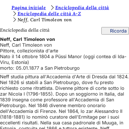
S
Pagina iniziale
Enciclopedia della città
Vai al contenuto
Enciclopedia delle città A-Z
i
Neff, Carl Timoleon von
e
Enciclopedia della città
Ricorda
t
Neff, Carl Timoleon von
e
Neff, Carl Timoleon von
Pittore, collezionista d'arte
q
Nato il 14 ottobre 1804 a Püssi Manor (oggi contea di Ida-
u
Viru, Estonia)
morto: 05.01.1877 a San Pietroburgo
i
Neff studia pittura all'Accademia d'Arte di Dresda dal 1824.
:
Nel 1826 si stabilì a San Pietroburgo, dove fu presto
richiesto come ritrattista. Divenne pittore di corte sotto lo
zar Nicola I (1796-1855). Dopo un soggiorno in Italia, dal
1839 insegna come professore all'Accademia di San
Pietroburgo. Nel 1846 divenne membro onorario
dell'Accademia di Firenze. Nel 1864, lo zar Alessandro II
(1818-1881) lo nominò curatore dell'Ermitage per i suoi
eccellenti risultati. Nella sua casa padronale di Muuga, in
Estonia, costruita nel 1866 e tuttora esistente, Neff