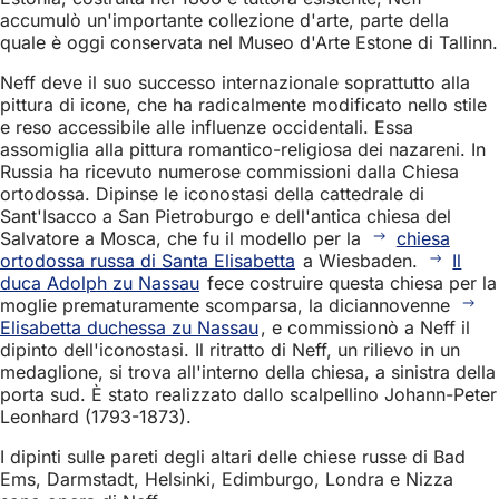
accumulò un'importante collezione d'arte, parte della
quale è oggi conservata nel Museo d'Arte Estone di Tallinn.
Neff deve il suo successo internazionale soprattutto alla
pittura di icone, che ha radicalmente modificato nello stile
e reso accessibile alle influenze occidentali. Essa
assomiglia alla pittura romantico-religiosa dei nazareni. In
Russia ha ricevuto numerose commissioni dalla Chiesa
ortodossa. Dipinse le iconostasi della cattedrale di
Sant'Isacco a San Pietroburgo e dell'antica chiesa del
Salvatore a Mosca, che fu il modello per la
chiesa
ortodossa russa di Santa Elisabetta
a Wiesbaden.
Il
duca Adolph zu Nassau
fece costruire questa chiesa per la
moglie prematuramente scomparsa, la diciannovenne
Elisabetta duchessa zu Nassau
, e commissionò a Neff il
dipinto dell'iconostasi. Il ritratto di Neff, un rilievo in un
medaglione, si trova all'interno della chiesa, a sinistra della
porta sud. È stato realizzato dallo scalpellino Johann-Peter
Leonhard (1793-1873).
I dipinti sulle pareti degli altari delle chiese russe di Bad
Ems, Darmstadt, Helsinki, Edimburgo, Londra e Nizza