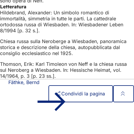
sono opera di Neff.
Letteratura
Hildebrand, Alexander: Un simbolo romantico di
immortalità, simmetria in tutte le parti. La cattedrale
ortodossa russa di Wiesbaden. In: Wiesbadener Leben
8/1994 [p. 32 s.].
Chiesa russa sulla Neroberge a Wiesbaden, panoramica
storica e descrizione della chiesa, autopubblicata dal
consiglio ecclesiastico nel 1925.
Thomson, Erik: Karl Timoleon von Neff e la chiesa russa
sul Neroberg a Wiesbaden. In: Hessische Heimat, vol.
14/1964, p. 3 [p. 23 ss.].
Fäthke, Bernd
Condividi la pagina
Area
Accesso rapido
dei
Tutti i servizi
Calendario degli eventi
piedi
Ufficio del cittadino
Feedback sul sito web