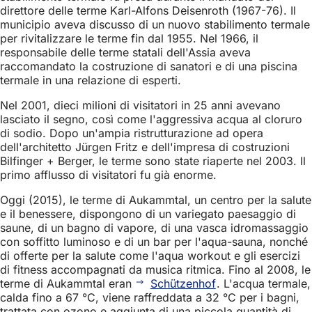
direttore delle terme Karl-Alfons Deisenroth (1967-76). Il
municipio aveva discusso di un nuovo stabilimento termale
per rivitalizzare le terme fin dal 1955. Nel 1966, il
responsabile delle terme statali dell'Assia aveva
raccomandato la costruzione di sanatori e di una piscina
termale in una relazione di esperti.
Nel 2001, dieci milioni di visitatori in 25 anni avevano
lasciato il segno, così come l'aggressiva acqua al cloruro
di sodio. Dopo un'ampia ristrutturazione ad opera
dell'architetto Jürgen Fritz e dell'impresa di costruzioni
Bilfinger + Berger, le terme sono state riaperte nel 2003. Il
primo afflusso di visitatori fu già enorme.
Oggi (2015), le terme di Aukammtal, un centro per la salute
e il benessere, dispongono di un variegato paesaggio di
saune, di un bagno di vapore, di una vasca idromassaggio
con soffitto luminoso e di un bar per l'aqua-sauna, nonché
di offerte per la salute come l'aqua workout e gli esercizi
di fitness accompagnati da musica ritmica. Fino al 2008, le
terme di Aukammtal eran
Schützenhof
. L'acqua termale,
calda fino a 67 °C, viene raffreddata a 32 °C per i bagni,
trattata con ozono e aggiunta di una piccola quantità di