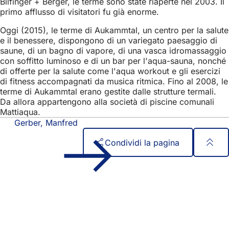
Bilfinger + Berger, le terme sono state riaperte nel 2003. Il
primo afflusso di visitatori fu già enorme.
Oggi (2015), le terme di Aukammtal, un centro per la salute
e il benessere, dispongono di un variegato paesaggio di
saune, di un bagno di vapore, di una vasca idromassaggio
con soffitto luminoso e di un bar per l'aqua-sauna, nonché
di offerte per la salute come l'aqua workout e gli esercizi
di fitness accompagnati da musica ritmica. Fino al 2008, le
terme di Aukammtal erano gestite dalle strutture termali.
Da allora appartengono alla società di piscine comunali
Mattiaqua.
Gerber, Manfred
Condividi la pagina
Area
Accesso rapido
dei
Tutti i servizi
Calendario degli eventi
piedi
Ufficio del cittadino
Feedback sul sito web