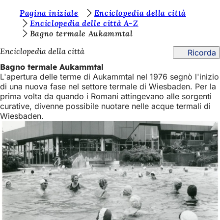
S
Pagina iniziale
Enciclopedia della città
Vai al contenuto
Enciclopedia delle città A-Z
i
Bagno termale Aukammtal
e
Enciclopedia della città
Ricorda
t
Bagno termale Aukammtal
e
L'apertura delle terme di Aukammtal nel 1976 segnò l'inizio
di una nuova fase nel settore termale di Wiesbaden. Per la
q
prima volta da quando i Romani attingevano alle sorgenti
u
curative, divenne possibile nuotare nelle acque termali di
Wiesbaden.
i
: