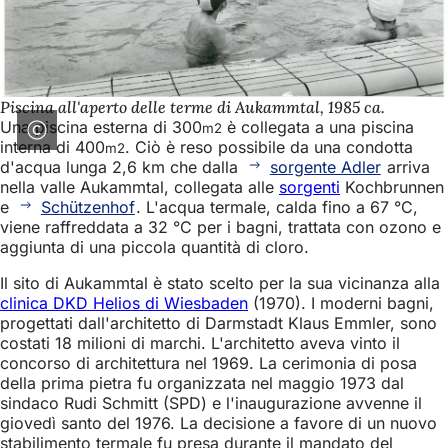
Piscina all'aperto delle terme di Aukammtal, 1985 ca.
Una piscina esterna di 300
è collegata a una piscina
m2
interna di 400
. Ciò è reso possibile da una condotta
m2
d'acqua lunga 2,6 km che dalla
sorgente Adler
arriva
nella valle Aukammtal, collegata alle
sorgenti
Kochbrunnen
e
Schützenhof
. L'acqua termale, calda fino a 67 °C,
viene raffreddata a 32 °C per i bagni, trattata con ozono e
aggiunta di una piccola quantità di cloro.
Il sito di Aukammtal è stato scelto per la sua vicinanza alla
clinica DKD Helios di Wiesbaden
(1970). I moderni bagni,
progettati dall'architetto di Darmstadt Klaus Emmler, sono
costati 18 milioni di marchi. L'architetto aveva vinto il
concorso di architettura nel 1969. La cerimonia di posa
della prima pietra fu organizzata nel maggio 1973 dal
sindaco Rudi Schmitt (SPD) e l'inaugurazione avvenne il
giovedì santo del 1976. La decisione a favore di un nuovo
stabilimento termale fu presa durante il mandato del