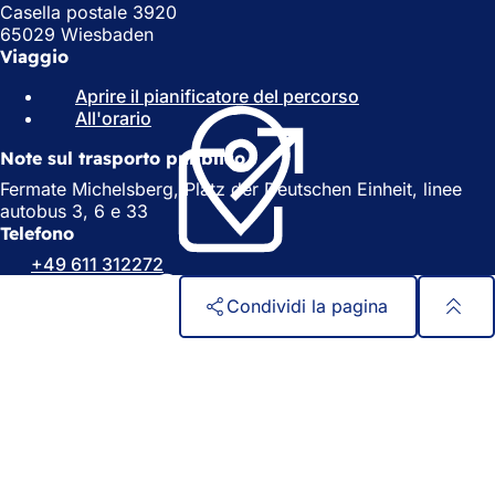
Casella postale 3920
65029 Wiesbaden
Viaggio
Aprire il pianificatore del percorso
(
All'orario
(
S
S
i
Note sul trasporto pubblico
i
a
a
p
Fermate Michelsberg, Platz der Deutschen Einheit, linee
p
r
autobus 3, 6 e 33
r
e
Telefono
e
i
+49 611 312272
i
n
n
u
Condividi la pagina
u
n
n
a
Area
Accesso rapido
a
n
dei
n
u
Tutti i servizi
u
o
Calendario degli eventi
piedi
o
v
Ufficio del cittadino
v
a
Feedback sul sito web
a
s
s
c