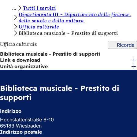
S
Tutti i servizi
Vai al contenuto
Dipartimento III - Dipartimento delle finanze,
i
delle scuole e della cultura
Ufficio culturale
e
Biblioteca musicale - Prestito di supporti
t
Ufficio culturale
Ricorda
e
Biblioteca musicale - Prestito di supporti
q
Link e download
u
Unità organizzative
i
:
Biblioteca musicale - Prestito di
supporti
indirizzo
Hochstättenstraße 6-10
65183 Wiesbaden
Indirizzo postale