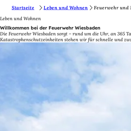
S
Startseite
Leben und Wohnen
Feuerwehr und 
Inhalt anspringen
i
Leben und Wohnen
e
Willkommen bei der Feuerwehr Wiesbaden
Die Feuerwehr Wiesbaden sorgt – rund um die Uhr, an 365 Ta
b
Katastrophenschutzeinheiten stehen wir für schnelle und zuve
e
f
i
n
d
e
n
s
i
c