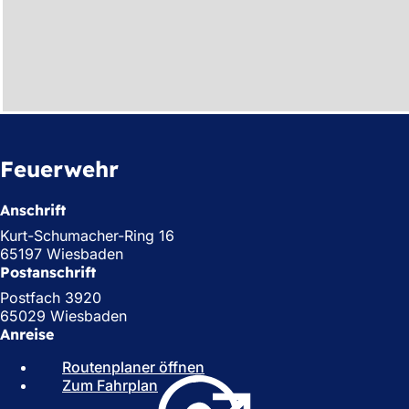
Feuerwehr
Anschrift
Kurt-Schumacher-Ring 16
65197 Wiesbaden
Postanschrift
Postfach 3920
65029 Wiesbaden
Anreise
Routenplaner öffnen
(
Zum Fahrplan
(
Ö
Ö
f