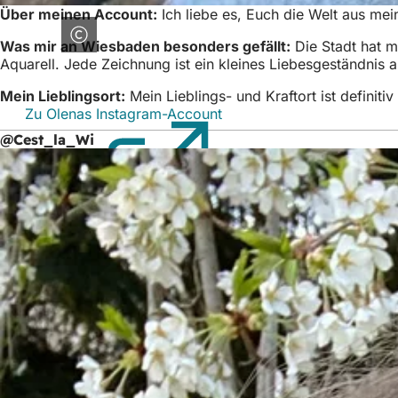
Über meinen Account:
Ich liebe es, Euch die Welt aus me
Was mir an Wiesbaden besonders gefällt:
Die Stadt hat m
Aquarell. Jede Zeichnung ist ein kleines Liebesgeständnis 
Mein Lieblingsort:
Mein Lieblings- und Kraftort ist definiti
Zu Olenas Instagram-Account
(Öffnet
in
@Cest_la_Wi
einem
neuen
Tab)