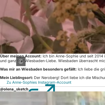
Über meinen Account:
Ich bin Anne-Sophie und seit 2014
und ganz viel Wiesbaden-Liebe. Wiesbaden überrascht mi
Was mir an Wiesbaden besonders gefällt:
Ich liebe die g
Mein Lieblingsort:
Der Neroberg! Dort liebe ich die Misch
Zu Anne-Sophies Instagram-Account
(Öffnet
in
@olena_sketch
einem
neuen
Tab)