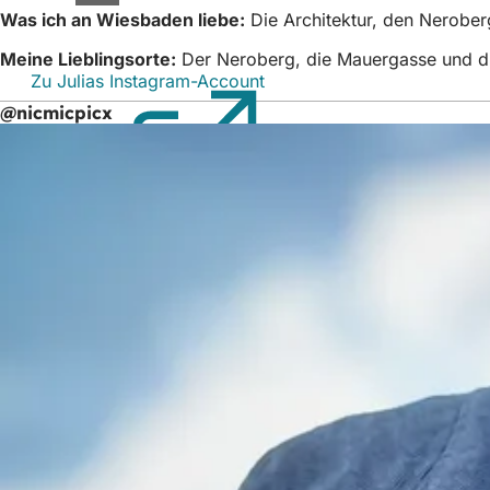
Was ich an Wiesbaden liebe:
Die Architektur, den Nerober
Meine Lieblingsorte:
Der Neroberg, die Mauergasse und d
Zu Julias Instagram-Account
(Öffnet
in
@nicmicpicx
einem
neuen
Tab)