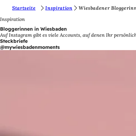
S
Startseite
Inspiration
Wiesbadener Bloggerin
Inhalt anspringen
i
Inspiration
e
Bloggerinnen in Wiesbaden
Auf Instagram gibt es viele Accounts, auf denen Ihr persönl
b
Steckbriefe
e
@mywiesbadenmoments
f
i
n
d
e
n
s
i
c