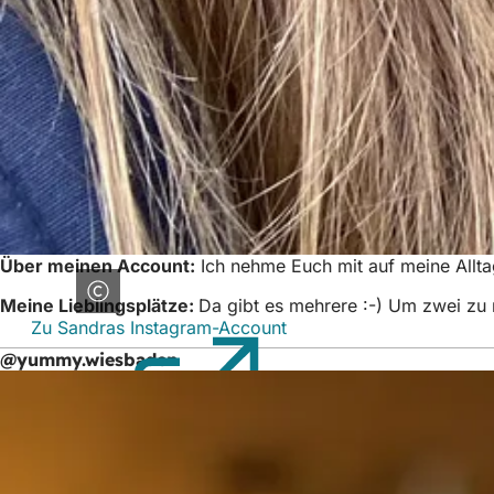
Über meinen Account:
Ich nehme Euch mit auf meine Allta
Meine Lieblingsplätze:
Da gibt es mehrere :-) Um zwei zu
Zu Sandras Instagram-Account
(Öffnet
in
@yummy.wiesbaden
einem
neuen
Tab)