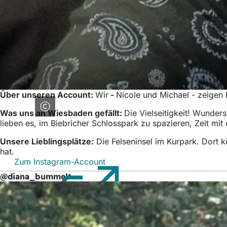
Über unseren Account:
Wir
-
Nicole und Michael - zeigen 
Was uns an Wiesbaden gefällt:
Die Vielseitigkeit! Wunder
lieben es, im Biebricher Schlosspark zu spazieren, Zeit m
Unsere Lieblingsplätze:
Die Felseninsel im Kurpark. Dort 
hat.
Zum Instagram-Account
(Öffnet
in
@diana_bummelt ...
einem
neuen
Tab)