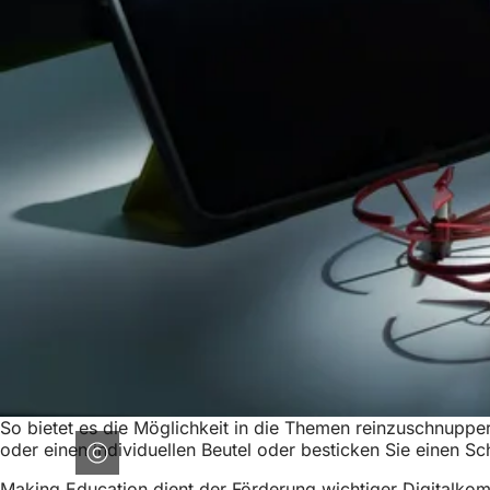
So bietet es die Möglichkeit in die Themen reinzuschnuppern
oder einen individuellen Beutel oder besticken Sie einen 
Making Education dient der Förderung wichtiger Digitalkomp