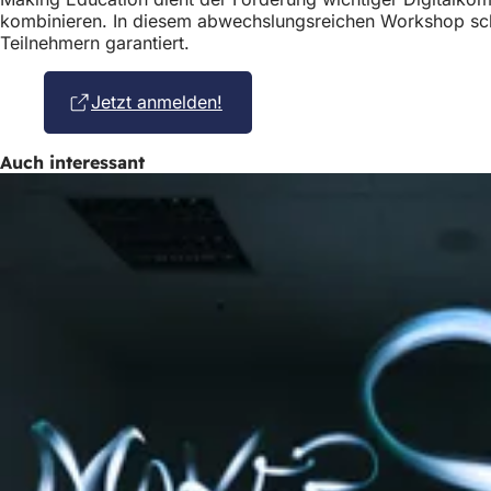
kombinieren. In diesem abwechslungsreichen Workshop schnu
Teilnehmern garantiert.
Jetzt anmelden!
(Öffnet
in
einem
Auch interessant
neuen
Tab)