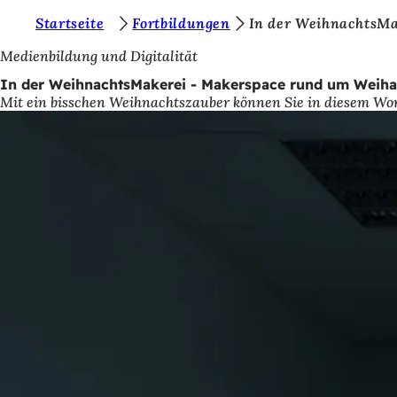
S
Startseite
Fortbildungen
In der WeihnachtsMa
Inhalt anspringen
i
Medienbildung und Digitalität
e
In der WeihnachtsMakerei - Makerspace rund um Weih
Mit ein bisschen Weihnachtszauber können Sie in diesem Wo
b
e
f
i
n
d
e
n
s
i
c