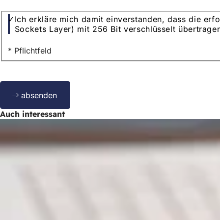
Datenschutz
Ich erkläre mich damit einverstanden, dass die e
Sockets Layer) mit 256 Bit verschlüsselt übertra
* Pflichtfeld
Bitte
absenden
lassen
Sie
Auch interessant
dieses
Feld
leer.