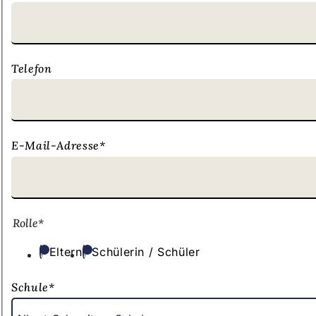
h
h
i
Telefon
e
r
:
E-Mail-Adresse
*
Rolle
*
Eltern
Schülerin / Schüler
Schule
*