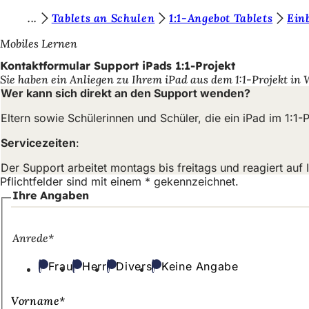
S
Tablets an Schulen
1:1-Angebot Tablets
Ein
Inhalt anspringen
i
Mobiles Lernen
e
Kontaktformular Support iPads 1:1-Projekt
Sie haben ein Anliegen zu Ihrem iPad aus dem 1:1-Projekt i
b
Wer kann sich direkt an den Support wenden?
e
Eltern sowie Schülerinnen und Schüler, die ein iPad im 1:1
f
Servicezeiten
:
i
Der Support arbeitet montags bis freitags und reagiert auf
n
Pflichtfelder sind mit einem * gekennzeichnet.
d
Ihre Angaben
e
n
Anrede
*
s
Frau
Herr
Divers
Keine Angabe
i
c
Vorname
*