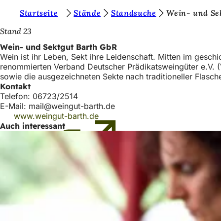
S
Startseite
Stände
Standsuche
Wein- und Se
Inhalt anspringen
i
Stand 23
e
Wein- und Sektgut Barth GbR
Wein ist ihr Leben, Sekt ihre Leidenschaft. Mitten im gesc
b
renommierten Verband Deutscher Prädikatsweingüter e.V. (V
e
sowie die ausgezeichneten Sekte nach traditioneller Flasc
Kontakt
f
Telefon: 06723/2514
i
E-Mail:
mail
weingut-barth
de
www.weingut-barth.de
(Öffnet
n
Auch interessant
in
d
einem
neuen
e
Tab)
n
s
i
c