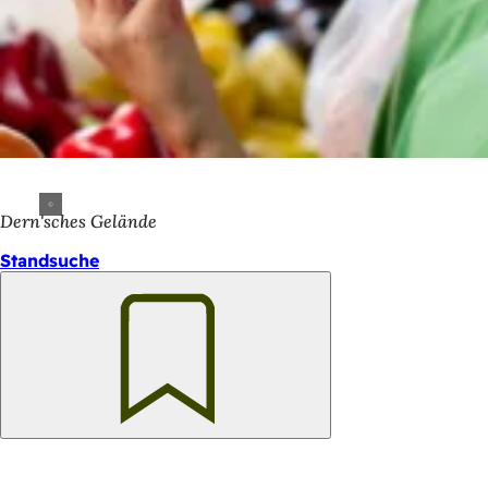
Dern'sches Gelände
Standsuche
Merken
Fußbe
Logo
Rheinga
Weinwo
Schnellz