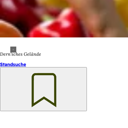
Dern'sches Gelände
Standsuche
Merken
Fußbereich
Logo
Rheingauer
Weinwoche
Schnellzugriff
Sitemap