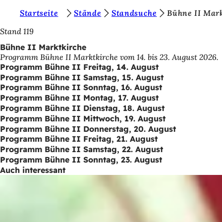
S
Startseite
Stände
Standsuche
Bühne II Mark
Inhalt anspringen
i
Stand 119
e
Bühne II Marktkirche
Programm Bühne II Marktkirche vom 14. bis 23. August 2026.
b
Programm Bühne II Freitag, 14. August
e
Programm Bühne II Samstag, 15. August
Programm Bühne II Sonntag, 16. August
f
Programm Bühne II Montag, 17. August
i
Programm Bühne II Dienstag, 18. August
Programm Bühne II Mittwoch, 19. August
n
Programm Bühne II Donnerstag, 20. August
d
Programm Bühne II Freitag, 21. August
Programm Bühne II Samstag, 22. August
e
Programm Bühne II Sonntag, 23. August
n
Auch interessant
s
i
c