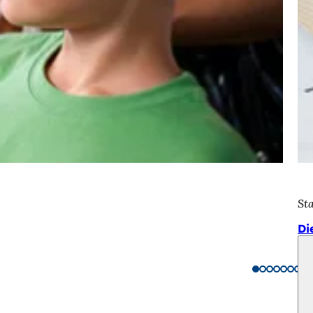
St
Di