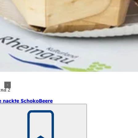
and 2
e nackte SchokoBeere
Merken