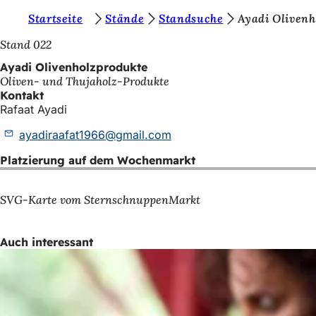
S
Startseite
Stände
Standsuche
Ayadi Olivenh
Inhalt anspringen
i
Stand 022
e
Ayadi Olivenholzprodukte
Oliven- und Thujaholz-Produkte
b
Kontakt
e
Rafaat Ayadi
f
ayadiraafat1966
gmail
com
i
Platzierung auf dem Wochenmarkt
n
d
SVG-Karte vom SternschnuppenMarkt
e
n
Auch interessant
s
i
c