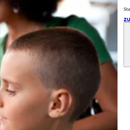
St
ZU