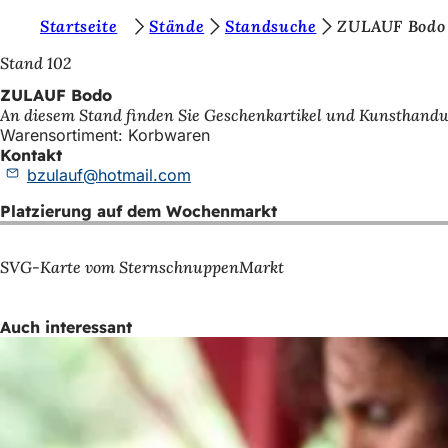
S
Startseite
Stände
Standsuche
ZULAUF Bodo
Inhalt anspringen
i
Stand 102
e
ZULAUF Bodo
An diesem Stand finden Sie Geschenkartikel und Kunsthandw
b
Warensortiment: Korbwaren
e
Kontakt
bzulauf
hotmail
com
f
Platzierung auf dem Wochenmarkt
i
n
SVG-Karte vom SternschnuppenMarkt
d
e
Auch interessant
n
s
i
c