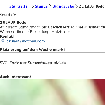
S
Startseite
Stände
Standsuche
ZULAUF Bodo
Inhalt anspringen
i
Stand 104
e
ZULAUF Bodo
An diesem Stand finden Sie Geschenkartikel und Kunsthandw
b
Warensortiment: Bekleidung, Holzbilder
e
Kontakt
bzulauf
hotmail
com
f
Platzierung auf dem Wochenmarkt
i
n
SVG-Karte vom SternschnuppenMarkt
d
e
Auch interessant
n
s
i
c