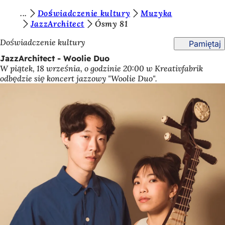
J
Doświadczenie kultury
Muzyka
Przejdź do treści
JazzArchitect
Ósmy 81
e
Doświadczenie kultury
Pamiętaj
s
JazzArchitect - Woolie Duo
t
W piątek, 18 września, o godzinie 20:00 w Kreativfabrik
e
odbędzie się koncert jazzowy "Woolie Duo".
ś
t
u
t
a
j
: