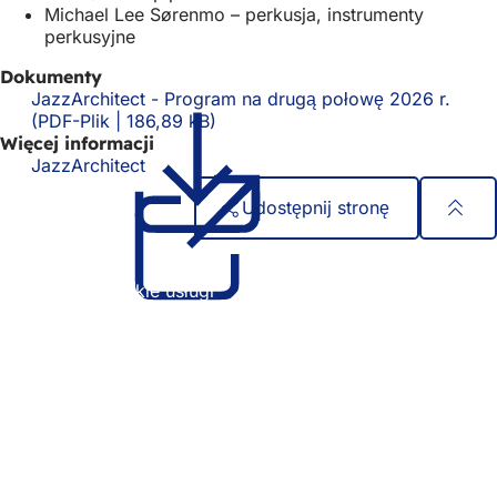
Michael Lee Sørenmo – perkusja, instrumenty
perkusyjne
Dokumenty
JazzArchitect - Program na drugą połowę 2026 r.
PDF
-Plik
186,89 kB
Więcej informacji
JazzArchitect
(Otwiera
się
Udostępnij stronę
w
nowej
Obszar
Szybki dostęp
karcie)
stóp
Wszystkie usługi
Kalendarz wydarzeń
Biuro obywatelskie
Opinie na temat strony internetowej
Kwestie prawne
Ustawienia ochrony danych