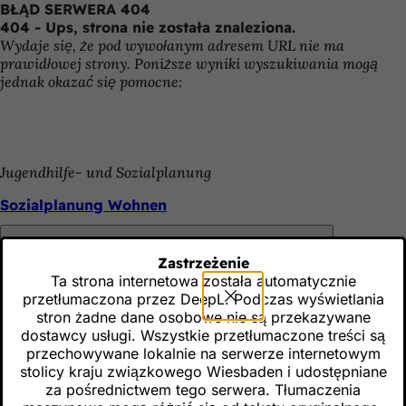
BŁĄD SERWERA 404
Przejdź do treści
404 - Ups, strona nie została znaleziona.
Wydaje się, że pod wywołanym adresem URL nie ma
prawidłowej strony. Poniższe wyniki wyszukiwania mogą
jednak okazać się pomocne:
Jugendhilfe- und Sozialplanung
Sozialplanung Wohnen
Zastrzeżenie
Gesellschaft und Soziales
Ta strona internetowa została automatycznie
Pamiętaj
przetłumaczona przez DeepL. Podczas wyświetlania
Jugendhilfe- und Sozialplanung
stron żadne dane osobowe nie są przekazywane
dostawcy usługi. Wszystkie przetłumaczone treści są
przechowywane lokalnie na serwerze internetowym
stolicy kraju związkowego Wiesbaden i udostępniane
Jugendhilfe- und Sozialplanung
za pośrednictwem tego serwera. Tłumaczenia
Pamiętaj