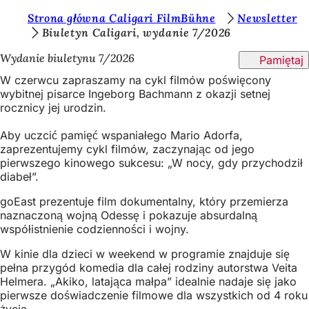
J
Strona główna Caligari FilmBühne
Newsletter
Przejdź do treści
Biuletyn Caligari, wydanie 7/2026
e
Wydanie biuletynu 7/2026
Pamiętaj
s
W czerwcu zapraszamy na cykl filmów poświęcony
t
wybitnej pisarce Ingeborg Bachmann z okazji setnej
e
rocznicy jej urodzin.
ś
Aby uczcić pamięć wspaniałego Mario Adorfa,
t
zaprezentujemy cykl filmów, zaczynając od jego
pierwszego kinowego sukcesu: „W nocy, gdy przychodził
u
diabeł”.
t
goEast prezentuje film dokumentalny, który przemierza
a
naznaczoną wojną Odessę i pokazuje absurdalną
współistnienie codzienności i wojny.
j
:
W kinie dla dzieci w weekend w programie znajduje się
pełna przygód komedia dla całej rodziny autorstwa Veita
Helmera. „Akiko, latająca małpa” idealnie nadaje się jako
pierwsze doświadczenie filmowe dla wszystkich od 4 roku
życia.