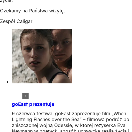
Czekamy na Państwa wizytę.
Zespół Caligari
goEast prezentuje
9 czerwca festiwal goEast zaprezentuje film „When
Lightning Flashes over the Sea” – filmową podróż po
zniszczonej wojną Odessie, w której reżyserka Eva
Neymann w poetycki sposób uchwyciła realia życia i