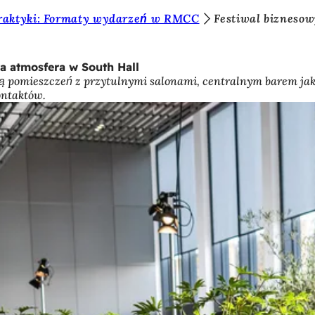
praktyki: Formaty wydarzeń w RMCC
Festiwal bizneso
wa atmosfera w South Hall
ą pomieszczeń z przytulnymi salonami, centralnym barem ja
ontaktów.