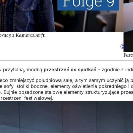
racy z Kamerawerft.
Fes
w przytulną, modną
przestrzeń do spotkań
- zgodnie z indu
eco zmniejszyć południową salę, a tym samym uczynić ją ba
sofy, stoliki boczne, elementy oświetlenia pośredniego i 
 Bujnie obsadzone stalowe elementy strukturyzujące przest
zestrzeni festiwalowej.