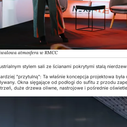
tiwalowa atmosfera w RMCC
strialnym stylem sali ze ścianami pokrytymi stalą nierdzew
rdziej "przytulną": Ta właśnie koncepcja projektowa była
dywany. Okna sięgające od podłogi do sufitu z przodu zapew
rzeń, duże drzewa oliwne, nastrojowe i pośrednie oświetle