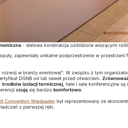
onomiczna
- stalowa konstrukcja ozdobiona wiszącymi rośli
puły, zapewniały unikalne podprzestrzenie w przestrzeni
rozwój w branży eventowej". W związku z tym organizator
ertyfikat DGNB od lub nawet przed otwarciem.
Zrównoważo
e
środków izolacji termicznej
, hale i sale konferencyjne są
ferencji
czują
się bardzo
komfortowo
.
ół Convention Wiesbaden
był reprezentowany ze skoncent
adczeń z pierwszej ręki.