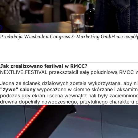
Produkcja Wiesbaden Congress & Marketing GmbH we współp
Jak zrealizowano festiwal w RMCC?
NEXTLIVE.FESTIVAL przekształcił salę południową RMCC 
Jedna ze ścianek działowych została wykorzystana, aby ni
"żywe" salony
wyposażone w ciemne skórzane i aksamitne 
podczas gdy ekran i scena wewnątrz hali były zaciemnione.
drewna dopełniły nowoczesnego, przytulnego charakteru pr