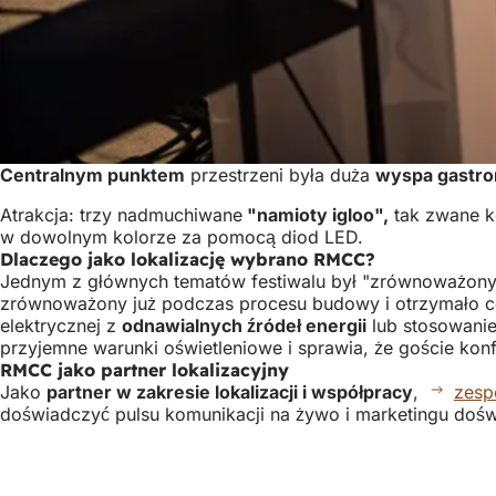
Centralnym punktem
przestrzeni była duża
wyspa gastr
Atrakcja: trzy nadmuchiwane
"namioty igloo",
tak zwane ko
w dowolnym kolorze za pomocą diod LED.
Dlaczego jako lokalizację wybrano RMCC?
Jednym z głównych tematów festiwalu był "zrównoważony 
zrównoważony już podczas procesu budowy i otrzymało c
elektrycznej z
odnawialnych źródeł energii
lub stosowani
przyjemne warunki oświetleniowe i sprawia, że goście kon
RMCC jako partner lokalizacyjny
Jako
partner w zakresie lokalizacji i współpracy
,
zesp
doświadczyć pulsu komunikacji na żywo i marketingu doświ