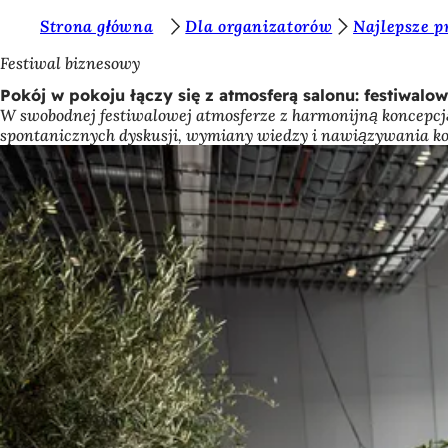
J
Strona główna
Dla organizatorów
Najlepsze 
Przejdź do treści
e
Festiwal biznesowy
s
Pokój w pokoju łączy się z atmosferą salonu: festiwalo
W swobodnej festiwalowej atmosferze z harmonijną koncepcj
t
spontanicznych dyskusji, wymiany wiedzy i nawiązywania k
e
ś
t
u
t
a
j
: