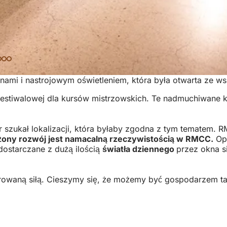
nami i nastrojowym oświetleniem, która była otwarta ze wsz
 festiwalowej dla kursów mistrzowskich. Te nadmuchiwane 
 szukał lokalizacji, która byłaby zgodna z tym tematem.
ny rozwój jest namacalną rzeczywistością w RMCC.
Opr
 dostarczane z dużą ilością
światła dziennego
przez okna s
rowaną siłą. Cieszymy się, że możemy być gospodarzem t