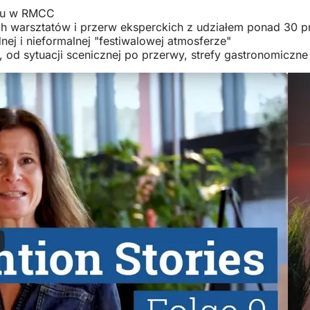
alu w RMCC
ych warsztatów i przerw eksperckich z udziałem ponad 30 
ej i nieformalnej "festiwalowej atmosferze"
y, od sytuacji scenicznej po przerwy, strefy gastronomiczn