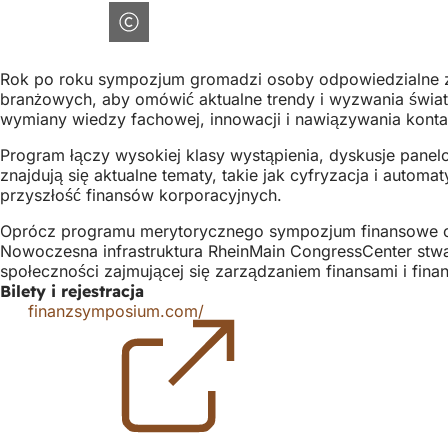
Rok po roku sympozjum gromadzi osoby odpowiedzialne za
branżowych, aby omówić aktualne trendy i wyzwania świat
wymiany wiedzy fachowej, innowacji i nawiązywania kont
Program łączy wysokiej klasy wystąpienia, dyskusje pane
znajdują się aktualne tematy, takie jak cyfryzacja i autom
przyszłość finansów korporacyjnych.
Oprócz programu merytorycznego sympozjum finansowe of
Nowoczesna infrastruktura RheinMain CongressCenter stwa
społeczności zajmującej się zarządzaniem finansami i fina
Bilety i rejestracja
finanzsymposium.com/
(Otwiera
się
w
nowej
Obszar
karcie)
stóp