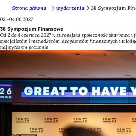
J
Strona główna
wydarzenia
38 Sympozjum Fi
Przejdź do treści
e
02.-04.06.2027
s
38 Sympozjum Finansowe
Od 2 do 4 czerwca 2027 r. europejska społeczność skarbowa
t
specjalistów i menedżerów, decydentów finansowych i wiodą
e
najwyższym poziomie
ś
t
u
t
a
j
: