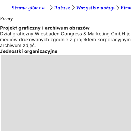
J
Strona główna
Ratusz
Wszystkie usługi
Fir
Przejdź do treści
e
Firmy
s
Projekt graficzny i archiwum obrazów
Dział graficzny Wiesbaden Congress & Marketing GmbH jest
t
mediów drukowanych zgodnie z projektem korporacyjnym mia
e
archiwum zdjęć.
Jednostki organizacyjne
ś
t
u
t
a
j
: