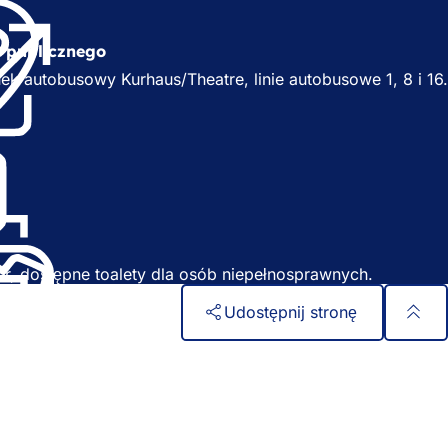
O
t
w
u publicznego
i
w
ek autobusowy Kurhaus/Theatre, linie autobusowe 1, 8 i 16.
e
r
a
s
i
ę
w
n
w
o
w
r, dostępne toalety dla osób niepełnosprawnych.
e
w
j
Udostępnij stronę
k
a
r
c
i
e