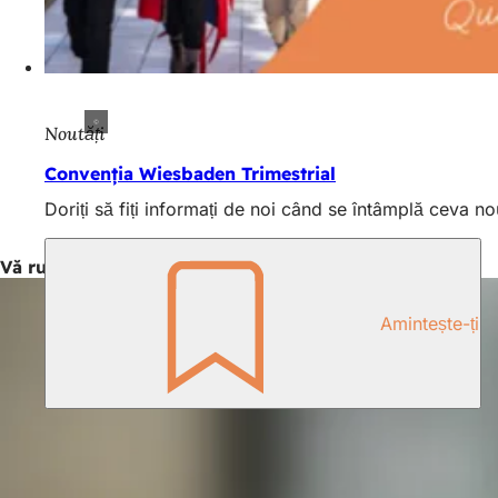
Noutăți
Convenția Wiesbaden Trimestrial
Doriți să fiți informați de noi când se întâmplă ceva 
Vă rugăm să ne trimiteți cererea dumneavoastră!
Amintește-ți