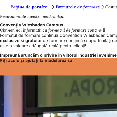
S
Pagina de pornire
Formatele de formare
Conv
Salt la conținut
u
Evenimentele noastre pentru dvs.
n
Convenția Wiesbaden Campus
Obțineți noi informații cu formatul de formare continuă
t
Formatul de formare continuă Convention Wiesbaden Campus e
e
exclusive
și
gratuite
de formare continuă și oportunități de 
este o valoare adăugată reală pentru clienți!
ț
Împreună aruncăm o privire în viitorul industriei evenime
i
Fiți acolo și ajutați la modelarea sa
a
i
c
i
: