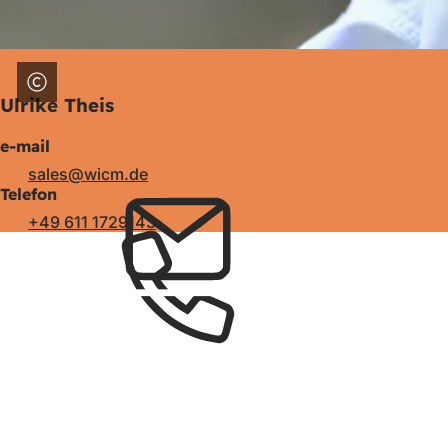
Ulrike Theis
e-mail
sales
wicm
de
Telefon
+49 611 1729143
Zona
piciorului