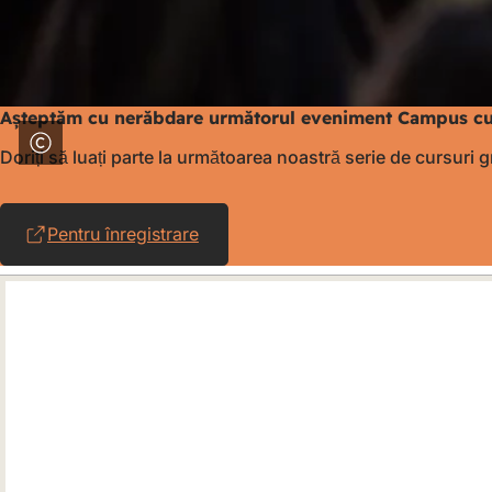
Așteptăm cu nerăbdare următorul eveniment Campus cu
Doriți să luați parte la următoarea noastră serie de cursuri 
Pentru înregistrare
(Se
deschide
într-
o
filă
nouă)