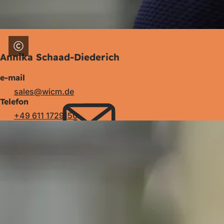
Annika Schaad-Diederich
e-mail
sales
wicm
de
Telefon
+49 611 1729150