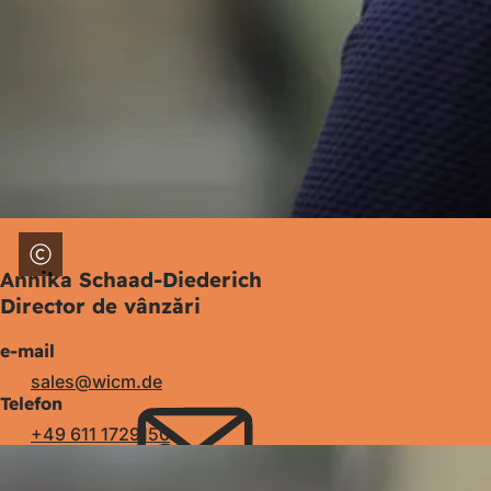
Annika Schaad-Diederich
Director de vânzări
e-mail
sales
wicm
de
Telefon
+49 611 1729150