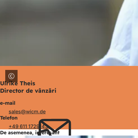
Ulrike Theis
Director de vânzări
e-mail
sales
wicm
de
Telefon
+49 611 1729143
De asemenea, interesant