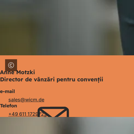
Anne Motzki
Director de vânzări pentru convenții
e-mail
sales
wicm
de
Telefon
+49 611 1729723