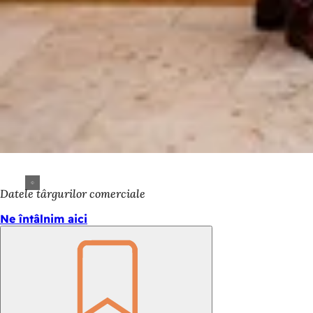
Datele târgurilor comerciale
Ne întâlnim aici
Amintește-
ți