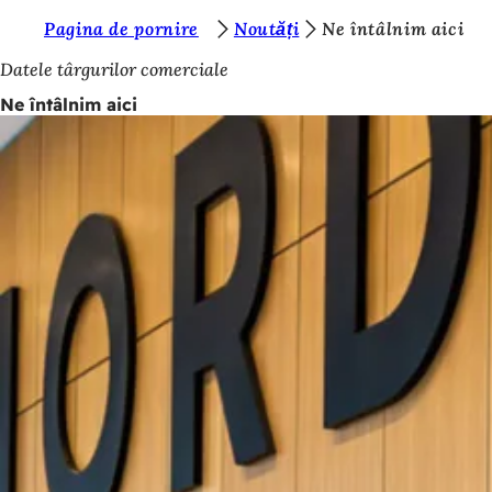
S
Pagina de pornire
Noutăți
Ne întâlnim aici
Salt la conținut
u
Datele târgurilor comerciale
n
Ne întâlnim aici
t
e
ț
i
a
i
c
i
: