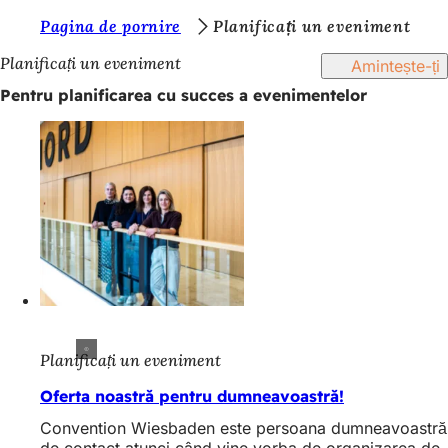
S
Pagina de pornire
Planificați un eveniment
Salt la conținut
u
Planificați un eveniment
Amintește-ți
n
Pentru planificarea cu succes a evenimentelor
t
e
ț
i
a
i
c
i
Planificați un eveniment
:
Oferta noastră pentru dumneavoastră!
Convention Wiesbaden este persoana dumneavoastră