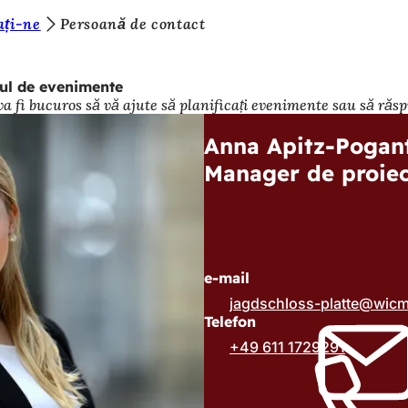
ați-ne
Persoană de contact
iul de evenimente
 fi bucuros să vă ajute să planificați evenimente sau să răspu
Anna Apitz-Pogan
Manager de proiec
e-mail
jagdschloss-platte
wic
Telefon
+49 611 1729291