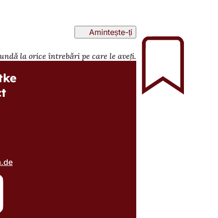
Amintește-ți
ndă la orice întrebări pe care le aveți.
tke
t
m
de