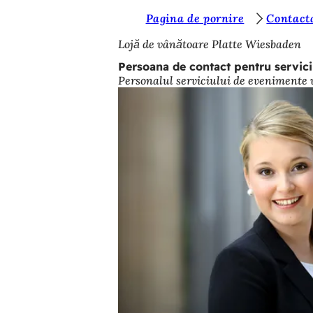
S
Pagina de pornire
Contact
Salt la conținut
u
Lojă de vânătoare Platte Wiesbaden
n
Persoana de contact pentru servic
Personalul serviciului de evenimente va
t
e
ț
i
a
i
c
i
: