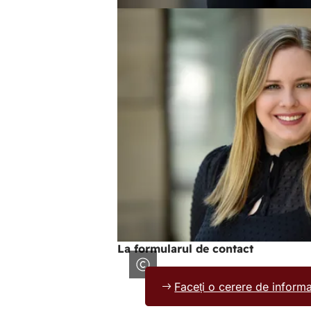
La formularul de contact
Faceți o cerere de informaț