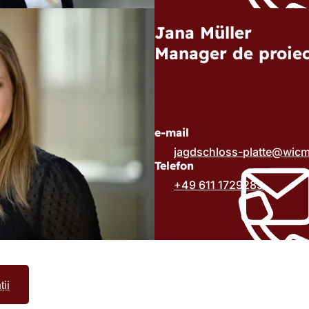
Jana Müller
Manager de proiec
e-mail
jagdschloss-platte
wic
Telefon
+49 611 1729289
ii