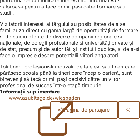
platformă de comunicare interesantă, informativă și
valoroasă pentru a face primii pași către formare sau
studii.
Vizitatorii interesați ai târgului au posibilitatea de a se
familiariza direct cu gama largă de oportunități de formare
și de studiu oferite de diverse companii regionale și
naționale, de colegii profesionale și universități private și
de stat, precum și de autorități și instituții publice, și de a-și
face o impresie despre potențialii viitori angajatori.
Toți tinerii profesioniști motivați, de la elevi sau tineri care
părăsesc școala până la tineri care încep o carieră, sunt
bineveniți să facă primii pași decisivi către un viitor
profesional de succes într-o etapă timpurie.
Informații suplimentare
www.azubitage.de/wiesbaden
(Se
deschide
Pagina de partajare
într-
o
Zona
filă
nouă)
piciorului