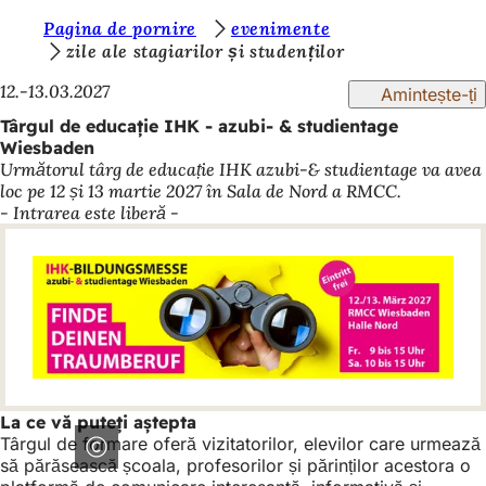
S
Pagina de pornire
evenimente
Salt la conținut
zile ale stagiarilor și studenților
u
12.-13.03.2027
Amintește-ți
n
Târgul de educație IHK - azubi- & studientage
t
Wiesbaden
e
Următorul târg de educație IHK azubi-& studientage va avea
loc pe 12 și 13 martie 2027 în Sala de Nord a RMCC.
ț
- Intrarea este liberă -
i
a
i
c
i
:
La ce vă puteți aștepta
Târgul de formare oferă vizitatorilor, elevilor care urmează
să părăsească școala, profesorilor și părinților acestora o