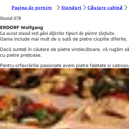
S
Pagina de pornire
Standuri
Căutare cabină
Salt la conținut
u
Stand 078
n
ERDORF Wolfgang
La acest stand veți găsi diferite tipuri de pietre șlefuite.
t
Gama include mai mult de o sută de pietre cioplite diferite, 
e
Dacă sunteți în căutare de pietre vindecătoare, vă rugăm să 
ț
cu pietre prețioase.
i
Pentru orfevrăriile pasionate avem pietre fațetate și caboșo
a
i
c
i
: