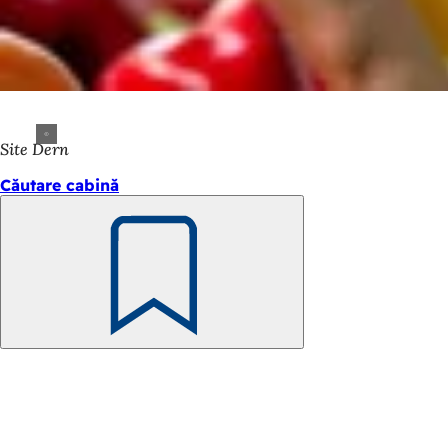
Site Dern
Căutare cabină
Amintește-
ți
Zona
piciorului