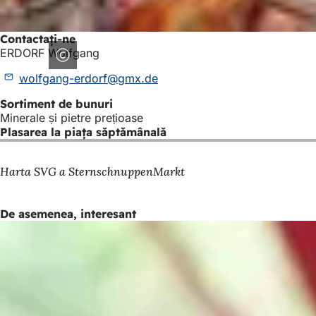
Contactați-ne
ERDORF Wolfgang
wolfgang-erdorf
gmx
de
Sortiment de bunuri
Minerale și pietre prețioase
Plasarea la piața săptămânală
Harta SVG a SternschnuppenMarkt
De asemenea, interesant