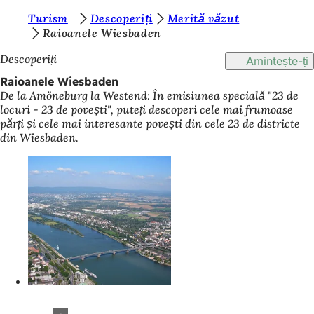
S
Turism
Descoperiți
Merită văzut
Salt la conținut
Raioanele Wiesbaden
u
Descoperiți
Amintește-ți
n
Raioanele Wiesbaden
t
De la Amöneburg la Westend: În emisiunea specială "23 de
e
locuri - 23 de povești", puteți descoperi cele mai frumoase
părți și cele mai interesante povești din cele 23 de districte
ț
din Wiesbaden.
i
a
i
c
i
: