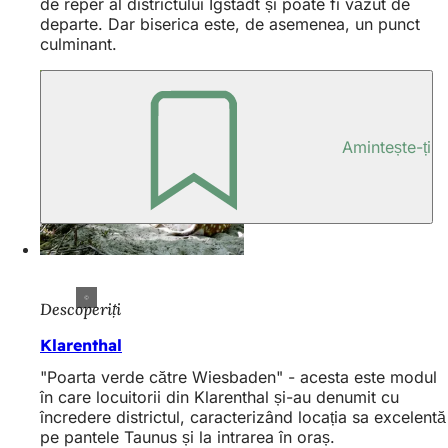
de reper al districtului Igstadt și poate fi văzut de
departe. Dar biserica este, de asemenea, un punct
culminant.
Amintește-ți
Descoperiți
Klarenthal
"Poarta verde către Wiesbaden" - acesta este modul
în care locuitorii din Klarenthal și-au denumit cu
încredere districtul, caracterizând locația sa excelentă
pe pantele Taunus și la intrarea în oraș.