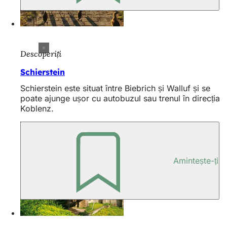
Descoperiți
Schierstein
Schierstein este situat între Biebrich și Walluf și se
poate ajunge ușor cu autobuzul sau trenul în direcția
Koblenz.
Amintește-ți