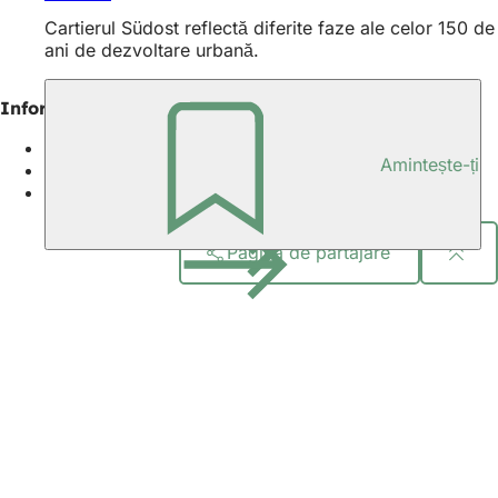
Cartierul Südost reflectă diferite faze ale celor 150 de
ani de dezvoltare urbană.
Informații suplimentare
Top 10 locuri în Wiesbaden
Amintește-ți
Locuri de interes
Cartierele din centrul orașului
Pagina de partajare
Zona
piciorului