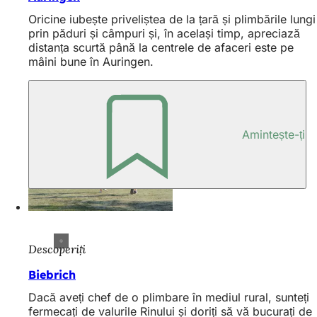
Oricine iubește priveliștea de la țară și plimbările lungi
prin păduri și câmpuri și, în același timp, apreciază
distanța scurtă până la centrele de afaceri este pe
mâini bune în Auringen.
Amintește-ți
Descoperiți
Biebrich
Dacă aveți chef de o plimbare în mediul rural, sunteți
fermecați de valurile Rinului și doriți să vă bucurați de