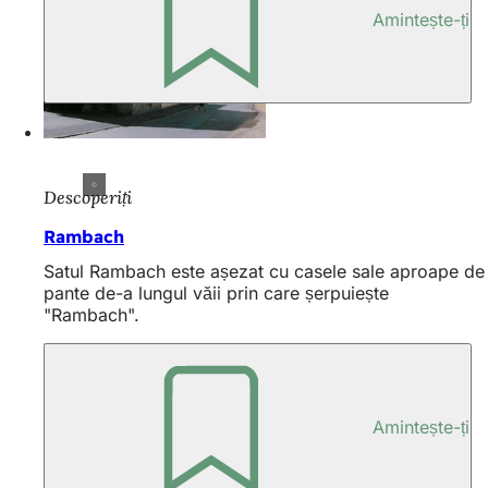
Amintește-ți
Descoperiți
Rambach
Satul Rambach este așezat cu casele sale aproape de
pante de-a lungul văii prin care șerpuiește
"Rambach".
Amintește-ți