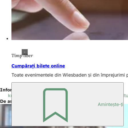
Timp liber
Cumpărați bilete online
Toate evenimentele din Wiesbaden și din împrejurimi p
Informații suplimentare
kulturland-rheingau.de: Calendarul evenimentelor "Kult
De asemenea, interesant
Amintește-ți