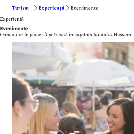
S
Turism
Experiență
Evenimente
Salt la conținut
u
Experiență
n
Evenimente
Oamenilor le place să petreacă în capitala landului Hessian. I
t
e
ț
i
a
i
c
i
: