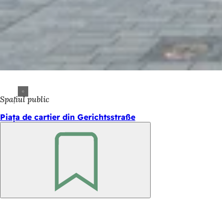
Spațiul public
Piața de cartier din Gerichtsstraße
Amintește-
ți
Zona
piciorului