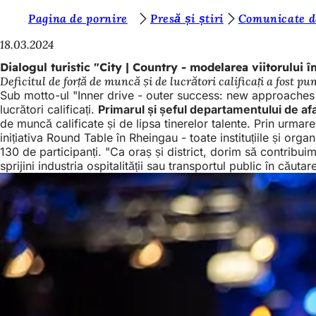
S
Pagina de pornire
Presă și știri
Comunicate d
Salt la conținut
u
18.03.2024
n
Dialogul turistic "City | Country - modelarea viitorului î
Deficitul de forță de muncă și de lucrători calificați a fost 
t
Sub motto-ul "Inner drive - outer success: new approaches to
e
lucrători calificați.
Primarul și șeful departamentului de a
de muncă calificate și de lipsa tinerelor talente. Prin urma
ț
inițiativa Round Table în Rheingau - toate instituțiile și org
i
130 de participanți. "Ca oraș și district, dorim să contribu
sprijini industria ospitalității sau transportul public în căutar
a
i
c
i
: