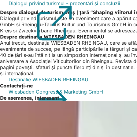
Dialogul privind turismul - prezentări și concluzii
(Se
deschi
Despre dialogul de turism oraș | țară "Shaping viitorul
într-
Dialogul privind turismul este un eveniment care a apăru
o
GmbH și Rheingau-Taunus Kultur und Tourismus GmbH în c
filă
Kreis și Zweckverband Rheingau. Evenimentul se adresează furni
nouă)
Despre destinația WIESBADEN RHEINGAU
Anul trecut, destinația WIESBADEN RHEINGAU, care se află în p
evenimente de succes, pe lângă participările la târguri și
40 de țări s-au întâlnit la un simpozion internațional și au î
aniversare a Asociației Viticultorilor din Rheingau. Revist
pagini povești, sfaturi și puncte fierbinți din și în destina
și internațional.
Destinație WIESBADEN RHEINGAU
Contactați-ne
Wiesbaden Congress & Marketing GmbH
De asemenea, interesant