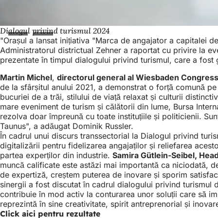
Dialogul privind turismul 2024
"Orașul a lansat inițiativa "Marca de angajator a capitalei d
Administratorul districtual Zehner a raportat cu privire la e
prezentate în timpul dialogului privind turismul, care a fost 
Martin Michel
,
directorul general al Wiesbaden Congress
de la sfârșitul anului 2021, a demonstrat o forță comună pe pi
bucuriei de a trăi, stilului de viață relaxat și culturii dist
mare eveniment de turism și călătorii din lume, Bursa Internaț
rezolva doar împreună cu toate instituțiile și politicienii. 
Taunus", a adăugat Dominik Russler.
În cadrul unui discurs transsectorial la Dialogul privind turi
digitalizării pentru fidelizarea angajaților și reliefarea ace
partea experților din industrie.
Samira Gütlein-Seibel, Hea
muncă calificate este astăzi mai importantă ca niciodată, d
de expertiză, creștem puterea de inovare și sporim satisfac
sinergii a fost discutat în cadrul dialogului privind turismul
contribuie în mod activ la conturarea unor soluții care să i
reprezintă în sine creativitate, spirit antreprenorial și inovar
Click aici pentru rezultate