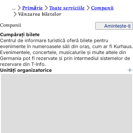
S
Primărie
Toate serviciile
Companii
Salt la conținut
Vânzarea biletelor
u
Companii
Amintește-ți
n
Cumpărați bilete
t
Centrul de informare turistică oferă bilete pentru
e
evenimente în numeroasele săli din oraș, cum ar fi Kurhaus.
Evenimentele, concertele, musicalurile și multe altele din
ț
Germania pot fi rezervate și prin intermediul sistemelor de
i
rezervare din T-Info.
Unități organizatorice
a
i
c
i
: