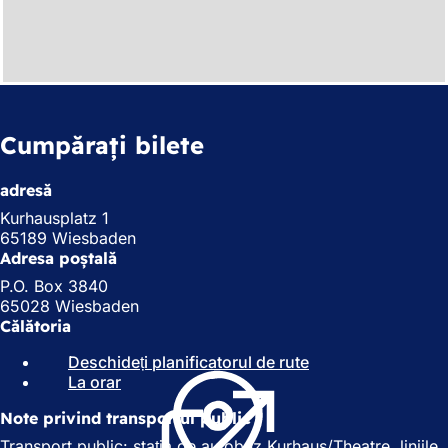
Cumpărați bilete
adresă
Kurhausplatz 1
65189 Wiesbaden
Adresa poștală
P.O. Box 3840
65028 Wiesbaden
Călătoria
Deschideți planificatorul de rute
(
La orar
(
S
S
e
Note privind transportul public
e
d
d
e
Transport public: stația de autobuz Kurhaus/Theatre, liniile