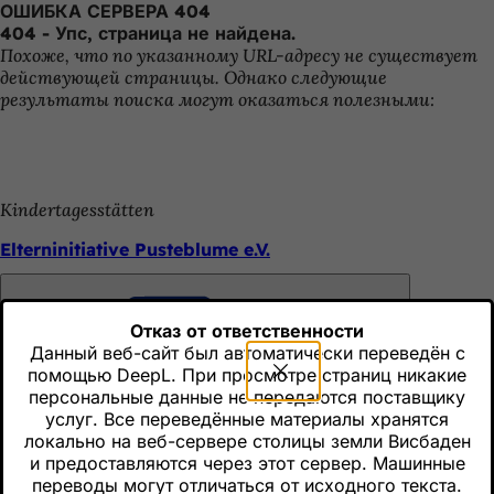
ОШИБКА СЕРВЕРА 404
Перейти к содержимому
404 - Упс, страница не найдена.
Похоже, что по указанному URL-адресу не существует
действующей страницы. Однако следующие
результаты поиска могут оказаться полезными:
Kindertagesstätten
Elterninitiative Pusteblume e.V.
Отказ от ответственности
Kindertagesstätten
Данный веб-сайт был автоматически переведён с
Помните
Elterninitiative Kindertagesstätte Liberi e.V.
помощью DeepL. При просмотре страниц никакие
персональные данные не передаются поставщику
услуг. Все переведённые материалы хранятся
локально на веб-сервере столицы земли Висбаден
Kindertagesstätten
и предоставляются через этот сервер. Машинные
Помните
переводы могут отличаться от исходного текста.