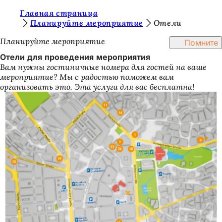
В
Главная страница
Перейти к содержимому
Планируйте мероприятие
Отели
ы
Планируйте мероприятие
Помните
з
Отели для проведения мероприятия
д
Вам нужны гостиничные номера для гостей на ваше
е
мероприятие? Мы с радостью поможем вам
организовать это. Эта услуга для вас бесплатна!
с
ь
: