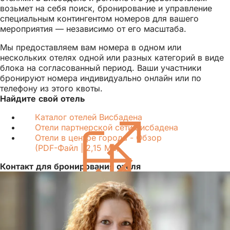
возьмет на себя поиск, бронирование и управление
специальным контингентом номеров для вашего
мероприятия — независимо от его масштаба.
Мы предоставляем вам номера в одном или
нескольких отелях одной или разных категорий в виде
блока на согласованный период. Ваши участники
бронируют номера индивидуально онлайн или по
телефону из этого квоты.
Найдите свой отель
Каталог отелей Висбадена
(Открывается
Отели партнерской сети Висбадена
в
Отели в центре города - Обзор
новой
PDF
-Файл
2,15 MB
вкладке)
Контакт для бронирования отеля