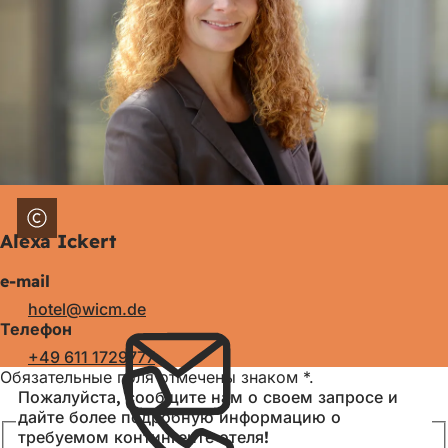
Alexa Ickert
e-mail
hotel
wicm
de
Телефон
+49 611 1729777
Обязательные поля отмечены знаком *.
Пожалуйста, сообщите нам о своем запросе и
дайте более подробную информацию о
требуемом контингенте отеля!