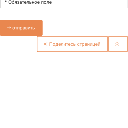
* Обязательное поле
Bitte
отправить
lassen
Sie
dieses
Поделитесь страницей
Feld
leer.
Область
ног