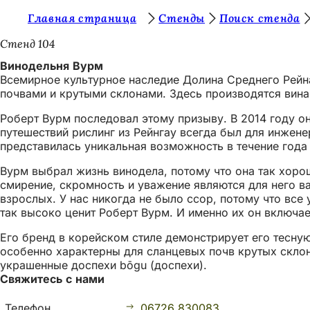
В
Главная страница
Стенды
Поиск стенда
Перейти к содержимому
ы
Стенд 104
з
Винодельня Вурм
Всемирное культурное наследие Долина Среднего Рейн
д
почвами и крутыми склонами. Здесь производятся вин
е
Роберт Вурм последовал этому призыву. В 2014 году о
с
путешествий рислинг из Рейнгау всегда был для инжене
представилась уникальная возможность в течение года 
ь
:
Вурм выбрал жизнь винодела, потому что она так хоро
смирение, скромность и уважение являются для него в
взрослых. У нас никогда не было ссор, потому что все
так высоко ценит Роберт Вурм. И именно их он включа
Его бренд в корейском стиле демонстрирует его тесну
особенно характерны для сланцевых почв крутых склон
украшенные доспехи bōgu (доспехи).
Свяжитесь с нами
Телефон
06726 830083