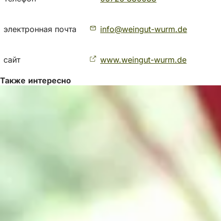
электронная почта
info
weingut-wurm
de
сайт
www.weingut-wurm.de
(
О
т
Также интересно
к
р
ы
в
а
е
т
с
я
в
н
о
в
о