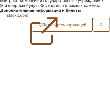
выиграют компании и государственные учреждения?
Эти вопросы будут обсуждаться в рамках саммита.
Дополнительная информация и билеты
stackit.com
(Открывается
в
Поделитесь страницей
новой
вкладке)
Область
ног