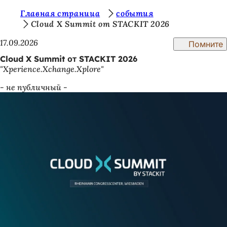
В
Главная страница
события
Перейти к содержимому
Cloud X Summit от STACKIT 2026
ы
17.09.2026
Помните
з
Cloud X Summit от STACKIT 2026
д
"Xperience.Xchange.Xplore"
е
- не публичный -
с
ь
: