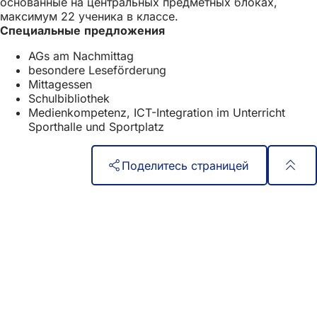
основанные на центральных предметных блоках,
е
максимум 22 ученика в классе.
)
Специальные предложения
AGs am Nachmittag
besondere Leseförderung
Mittagessen
Schulbibliothek
Medienkompetenz, ICT-Integration im Unterricht
Sporthalle und Sportplatz
Поделитесь страницей
Область
Быстрый доступ
ног
Все услуги
Календарь событий
Гражданский офис
Отзывы о сайте
Юридические вопросы