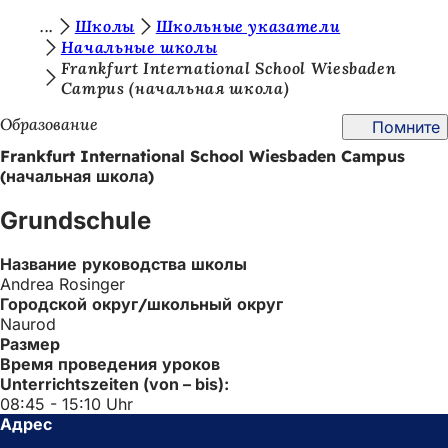
В
Школы
Школьные указатели
Перейти к содержимому
Начальные школы
ы
Frankfurt International School Wiesbaden
Campus (начальная школа)
з
д
Образование
Помните
е
Frankfurt International School Wiesbaden Campus
(начальная школа)
с
ь
Grundschule
:
Название руководства школы
Andrea Rosinger
Городской округ/школьный округ
Naurod
Размер
Время проведения уроков
Unterrichtszeiten (von – bis):
08:45 - 15:10 Uhr
Адрес