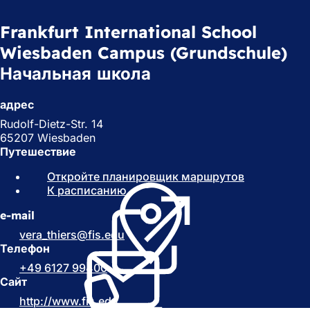
Frankfurt International School
Wiesbaden Campus (Grundschule)
Начальная школа
адрес
Rudolf-Dietz-Str. 14
65207 Wiesbaden
Путешествие
Откройте планировщик маршрутов
(
К расписанию
(
О
О
т
e-mail
т
к
к
р
vera_thiers
fis
edu
р
ы
Телефон
ы
в
+49 6127 99400
в
а
Сайт
а
е
http://www.fis.edu
(
е
т