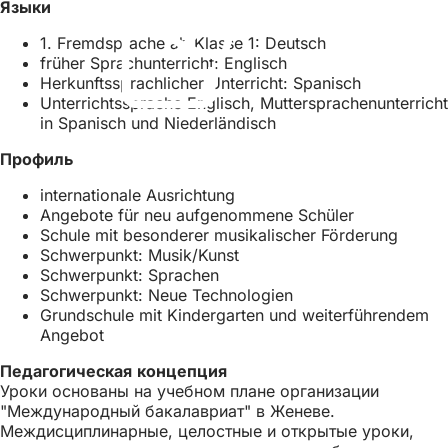
Языки
О
т
с
т
с
я
1. Fremdsprache ab Klasse 1: Deutsch
к
я
в
früher Sprachunterricht: Englisch
р
в
н
Herkunftssprachlicher Unterricht: Spanisch
ы
н
о
Unterrichtssprache Englisch, Muttersprachenunterricht
в
о
в
in Spanisch und Niederländisch
а
в
о
е
о
й
Профиль
т
й
в
с
в
к
internationale Ausrichtung
я
к
л
Angebote für neu aufgenommene Schüler
в
л
а
Schule mit besonderer musikalischer Förderung
н
а
д
Schwerpunkt: Musik/Kunst
о
д
к
Schwerpunkt: Sprachen
в
к
е
Schwerpunkt: Neue Technologien
о
е
)
Grundschule mit Kindergarten und weiterführendem
й
)
Angebot
в
к
Педагогическая концепция
л
Уроки основаны на учебном плане организации
а
"Международный бакалавриат" в Женеве.
д
Междисциплинарные, целостные и открытые уроки,
к