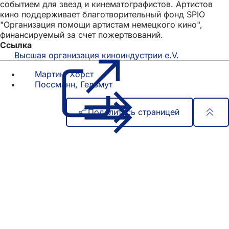
событием для звезд и кинематографистов. Артистов
кино поддерживает благотворительный фонд SPIO
"Организация помощи артистам немецкого кино",
финансируемый за счет пожертвований.
Ссылка
Высшая организация киноиндустрии e.V.
(Открывает
в
Мартин, Хорст
новой
Поссманн, Гельмут
вкладке)
Поделитесь страницей
Область
Быстрый доступ
ног
Все услуги
Календарь событий
Гражданский офис
Отзывы о сайте
Юридические вопросы