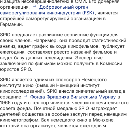
и защита несовершеннолетних в СМИ. Его дочерняя
организация,
Добровольный орган
саморегулирования киноиндустрии (FSK)
, является
старейшей саморегулируемой организацией в
Германии.
SPIO предлагает различные сервисные функции для
своих членов. Например, она проводит статистический
анализ, ведет график выхода кинофильмов, публикует
ежегодник, составляет реестр названий фильмов и
ведет базу данных телевидения. Экспертные
заключения по фильмам можно получить в Комиссии
юристов SPIO.
SPIO является одним из спонсоров Немецкого
института кино (бывший Немецкий институт
киноисследований). SPIO внесла значительный вклад в
создание
Фонда Фридриха Вильгельма Мурнау
в
1966 году и с тех пор является членом попечительского
совета фонда. Почетной медалью SPIO награждает
деятелей общества за особые заслуги перед немецким
кинематографом. Бал немецкого кино в Мюнхене,
который она организует, является ежегодным