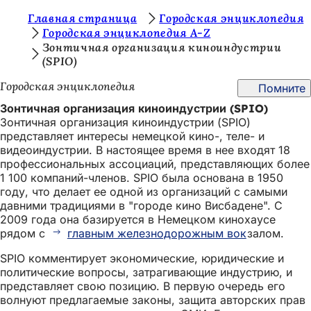
В
Главная страница
Городская энциклопедия
Перейти к содержимому
Городская энциклопедия A-Z
ы
Зонтичная организация киноиндустрии
(SPIO)
з
д
Городская энциклопедия
Помните
е
Зонтичная организация киноиндустрии (SPIO)
Зонтичная организация киноиндустрии (SPIO)
с
представляет интересы немецкой кино-, теле- и
ь
видеоиндустрии. В настоящее время в нее входят 18
профессиональных ассоциаций, представляющих более
:
1 100 компаний-членов. SPIO была основана в 1950
году, что делает ее одной из организаций с самыми
давними традициями в "городе кино Висбадене". С
2009 года она базируется в Немецком кинохаусе
рядом с
главным железнодорожным вок
залом.
SPIO комментирует экономические, юридические и
политические вопросы, затрагивающие индустрию, и
представляет свою позицию. В первую очередь его
волнуют предлагаемые законы, защита авторских прав