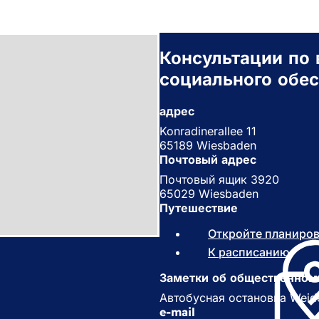
Консультации по 
социального обе
адрес
Konradinerallee 11
65189 Wiesbaden
Почтовый адрес
Почтовый ящик 3920
65029 Wiesbaden
Путешествие
Откройте планиро
К расписанию
(
О
Заметки об общественном
т
к
Автобусная остановка Weide
р
e-mail