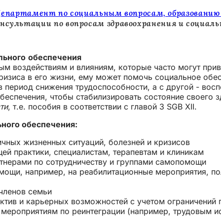
Департамент по социальным вопросам, образовани
нсультации по вопросам здравоохранения и социаль
льного обеспечения
ым воздействиям и влияниям, которые часто могут при
ризиса в его жизни, ему может помочь социальное обес
 период снижения трудоспособности, а с другой - вос
беспечения, чтобы стабилизировать состояние своего 
ти
, т.е. пособия в соответствии с главой 3 SGB XII.
ьного обеспечения:
чных жизненных ситуаций, болезней и кризисов
й практики, специалистам, терапевтам и клиникам
ртнерами по сотрудничеству и группами самопомощи
мощи, например, на реабилитационные мероприятия, пол
членов семьи
ктив и карьерных возможностей с учетом ограничений 
мероприятиям по реинтеграции (например, трудовым и