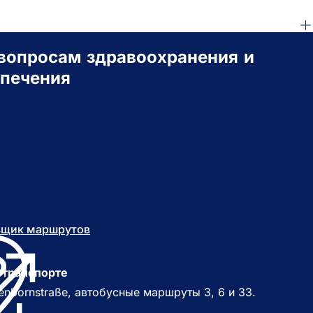
вопросам здравоохранения и
спечения
вщик маршрутов
(
О
т
к
 транспорте
р
nbornstraße, автобусные маршруты 3, 6 и 33.
ы