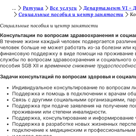
В
Ратуша
Все услуги
Департамент VI - 
Перейти к содержимому
Социальные пособия и центр занятости
Ко
ы
Социальные пособия и центр занятости
з
Консультации по вопросам здравоохранения и социа
д
В течение жизни каждый человек подвергается различн
е
человек больше не может работать из-за болезни или к
финансовую поддержку в виде помощи на проживание в
с
службы по вопросам здравоохранения и социального о
ь
пособия SGB XII и
временное снижение трудоспособнос
:
Задачи консультаций по вопросам здоровья и социал
Индивидуальное консультирование по вопросам ли
Поддержка и помощь в подключении к врачам обще
Связь с другими социальными организациями, па
Поддержка при подаче заявления на получение по
проживании или степени инвалидности.
Поддержка, консультирование и информирование 
Поддержка в разработке новых жизненных перспе
подключение к медицинским и профессиональным 
и многое другое.