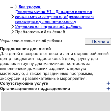
В
Все услуги
Перейти к содержимому
Департамент VI - Департамент по
ы
социальным вопросам, образованию и
жилищному строительству
з
Управление социальной работы
д
Предложения для детей
е
Управление социальной работы
Помните
с
Предложения для детей
ь
Для детей в возрасте от девяти лет и старше районный
центр предлагает подростковый день, группу для
:
девочек и группу для мальчиков, контроль за
выполнением домашних заданий, открытую
мастерскую, а также праздничные программы,
экскурсии и развлекательные мероприятия.
Сопутствующие услуги
Организационные подразделения