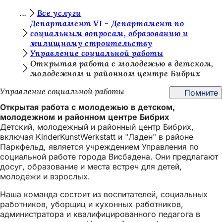
В
Все услуги
Перейти к содержимому
Департамент VI - Департамент по
ы
социальным вопросам, образованию и
жилищному строительству
з
Управление социальной работы
д
Открытая работа с молодежью в детском,
молодежном и районном центре Бибрих
е
с
Управление социальной работы
Помните
ь
Открытая работа с молодежью в детском,
молодежном и районном центре Бибрих
:
Детский, молодежный и районный центр Бибрих,
включая KinderKunstWerkstatt и "Ладен" в районе
Паркфельд, является учреждением Управления по
социальной работе города Висбадена. Они предлагают
досуг, образование и места встреч для детей,
молодежи и взрослых.
Наша команда состоит из воспитателей, социальных
работников, уборщиц и кухонных работников,
администратора и квалифицированного педагога в