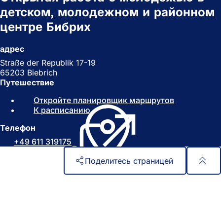
детском, молодежном и районном
центре Бибрих
адрес
Straße der Republik 17-19
65203 Biebrich
Путешествие
Откройте планировщик маршрутов
(
К расписанию
(
О
О
т
Телефон
т
к
к
р
+49 611 319175
р
ы
ы
в
Поделитесь страницей
в
а
а
е
Область
Быстрый доступ
е
т
ног
Все услуги
т
с
Календарь событий
с
я
Гражданский офис
я
в