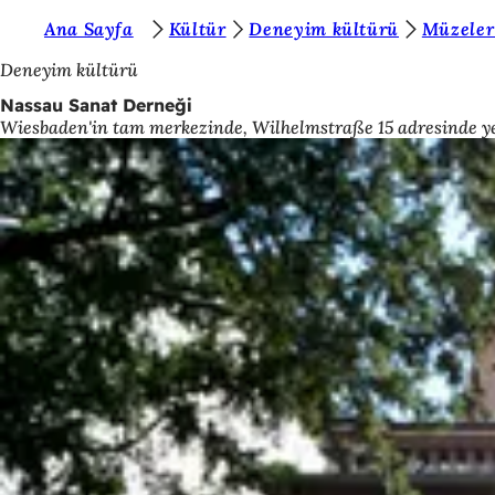
B
Ana Sayfa
Kültür
Deneyim kültürü
Müzeler 
İçeriğe atla
u
Deneyim kültürü
r
Nassau Sanat Derneği
Wiesbaden'in tam merkezinde, Wilhelmstraße 15 adresinde yer 
a
d
a
s
ı
n
ı
z
: