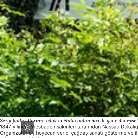
Sergi faaliyetlerinin odak noktalarından biri de genç deneysel
1847 yılında Wiesbaden sakinleri tarafından Nassau Dükalığı'
Organizatörler, heyecan verici çağdaş sanatı gösterme ve ile