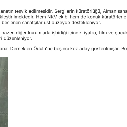
sanatın teşvik edilmesidir. Sergilerin küratörlüğü, Alman sa
tirilmektedir. Hem NKV ekibi hem de konuk küratörlerle işbirl
en beslenen sanatçılar üst düzeyde destekleniyor.
e bazen diğer kurumlarla işbirliği içinde tiyatro, film ve çoc
ri düzenleniyor.
t Dernekleri Ödülü'ne beşinci kez aday gösterilmiştir. Böy