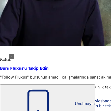
Kültür
Burs Fluxus'u Takip Edin
"Follow Fluxus" bursunun amacı, çalışmalarında sanat akımını
Bu özet, Wiesbaden Eyalet Başkenti’nin merkezi etkinlik takvi
Daha fazla bilgi
Nassau Sanat Derneği: www.kunstverein-wiesbad
Unutmayın
Etkinlik takvimi INFO Networking GmbH'nin bir tekl