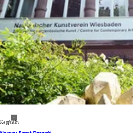
Keşfedin
Nassau Sanat Derneği