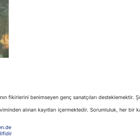
n fikirlerini benimseyen genç sanatçıları desteklemektir. Şu
minden alınan kayıtları içermektedir. Sorumluluk, her bir kay
en.de
(Yeni
ifidir
bir
(Yeni
sekmede
bir