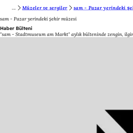
B
Müzeler ve sergiler
sam - Pazar yerindeki şe
İçeriğe atla
u
sam - Pazar yerindeki şehir müzesi
r
Haber Bülteni
"sam - Stadtmuseum am Markt" aylık bülteninde zengin, ilginç
a
d
a
s
ı
n
ı
z
: