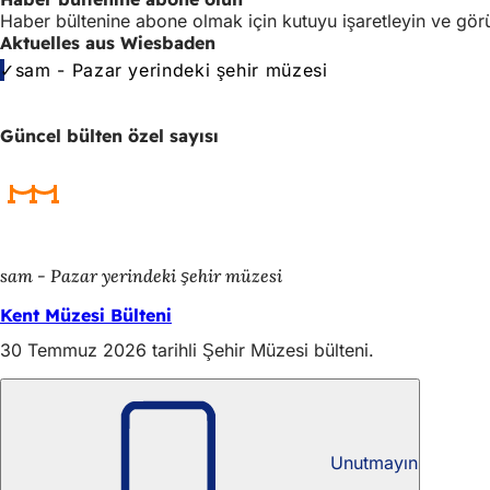
Haber bültenine abone olmak için kutuyu işaretleyin ve görü
Aktuelles aus Wiesbaden
sam - Pazar yerindeki şehir müzesi
Bitte
Güncel bülten özel sayısı
lassen
Sie
dieses
Feld
leer.
sam - Pazar yerindeki şehir müzesi
Kent Müzesi Bülteni
30 Temmuz 2026 tarihli Şehir Müzesi bülteni.
Güncel Haber Bülteni – WerkRaum Özel Sayısı
Unutmayın