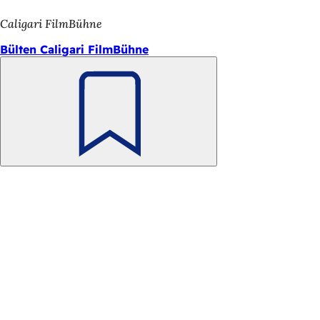
Caligari FilmBühne
Bülten Caligari FilmBühne
Unutmayın