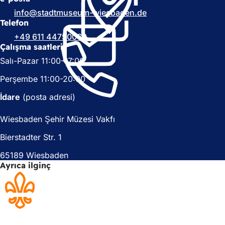
e
n
n
i
info
stadtmuseum-wiesbaden
de
i
b
Telefon
b
i
+49 611 44750060
i
r
Çalışma saatleri
r
s
Salı-Pazar 11:00-17:00
s
e
e
k
Perşembe 11:00-20:00
k
m
m
e
İdare
(posta adresi)
e
d
d
e
Wiesbaden Şehir Müzesi Vakfı
e
a
a
ç
Bierstadter Str. 1
ç
ı
ı
l
65189 Wiesbaden
l
ı
Ayrıca ilginç
ı
r
r
)
)