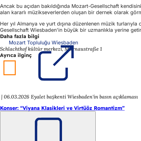
Ancak bu açıdan bakıldığında Mozart-Gesellschaft kendisini 
alan kararlı müzikseverlerden oluşan bir dernek olarak gör
Her yıl Almanya ve yurt dışına düzenlenen müzik turlarıyla
Gesellschaft Wiesbaden'in büyük bir uzmanlıkla yerine geti
Daha fazla bilgi
Mozart Topluluğu Wiesbaden
(Yeni
Schlachthof kültür merkezi, Murnaustraße 1
bir
Ayrıca ilginç
sekmede
açılır)
06.03.2026
Eyalet başkenti Wiesbaden'in basın açıklaması
Konser: “Viyana Klasikleri ve Virtüöz Romantizm”
Unutmayın