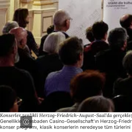
Konserler şenlikli Herzog-Friedrich-August-Saal'da gerçekleş
Genellikle Wiesbaden Casino-Gesellschaft'ın Herzog-Friedri
konser programı, klasik konserlerin neredeyse tüm türlerini