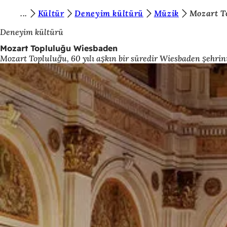
B
Kültür
Deneyim kültürü
Müzik
Mozart T
İçeriğe atla
u
Deneyim kültürü
r
Mozart Topluluğu Wiesbaden
Mozart Topluluğu, 60 yılı aşkın bir süredir Wiesbaden şehri
a
d
a
s
ı
n
ı
z
: