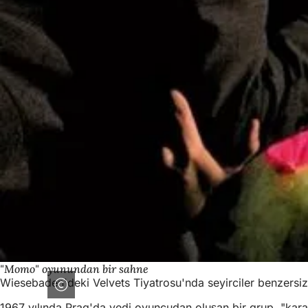
"Momo" oyunundan bir sahne
Wiesebaden'deki Velvets Tiyatrosu'nda seyirciler benzersi
1967 yılında Prag'da yedi oyuncudan oluşan bir grup, "kara t