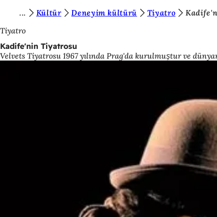
B
Kültür
Deneyim kültürü
Tiyatro
Kadife'
İçeriğe atla
u
Tiyatro
r
Kadife'nin Tiyatrosu
Velvets Tiyatrosu 1967 yılında Prag'da kurulmuştur ve dünyanın
a
d
a
s
ı
n
ı
z
: