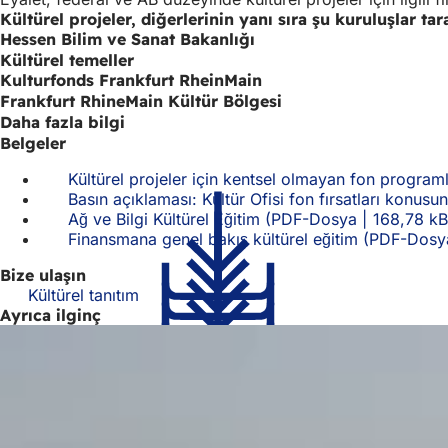
Kültürel projeler, diğerlerinin yanı sıra şu kuruluşlar t
Hessen Bilim ve Sanat Bakanlığı
Kültürel temeller
Kulturfonds Frankfurt RheinMain
Frankfurt RhineMain Kültür Bölgesi
Daha fazla bilgi
Belgeler
Kültürel projeler için kentsel olmayan fon programl
Basın açıklaması: Kültür Ofisi fon fırsatları konus
Ağ ve Bilgi Kültürel Eğitim
PDF
-Dosya
168,78 kB
Finansmana genel bakış kültürel eğitim
PDF
-Dosy
Bize ulaşın
Kültürel tanıtım
Ayrıca ilginç