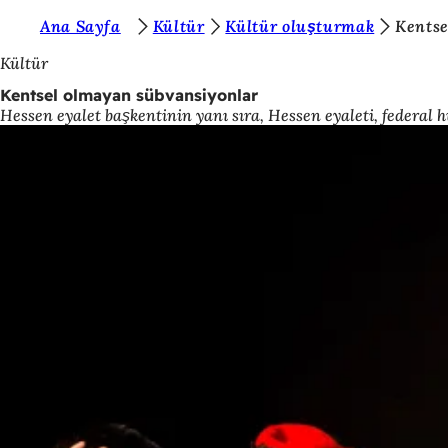
B
Ana Sayfa
Kültür
Kültür oluşturmak
Kentse
İçeriğe atla
u
Kültür
r
Kentsel olmayan sübvansiyonlar
Hessen eyalet başkentinin yanı sıra, Hessen eyaleti, federal 
a
d
a
s
ı
n
ı
z
: