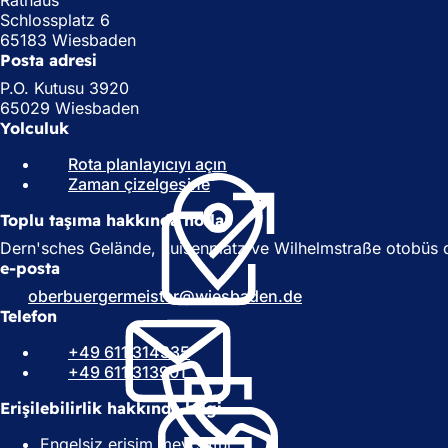
Schlossplatz 6
65183 Wiesbaden
Posta adresi
P.O. Kutusu 3920
65029 Wiesbaden
Yolculuk
Rota planlayıcıyı açın
(
Zaman çizelgesine
(
Y
Y
e
Toplu taşıma hakkında notlar
e
n
n
i
Dern'sches Gelände, Luisenplatz ve Wilhelmstraße otobüs d
i
b
e-posta
b
i
oberbuergermeister
wiesbaden
de
i
r
Telefon
r
s
s
e
+49 611 314335
e
k
+49 611 313901
k
m
m
e
Erişilebilirlik hakkında bilgi
e
d
Engelsiz erişim mevcuttur
d
e