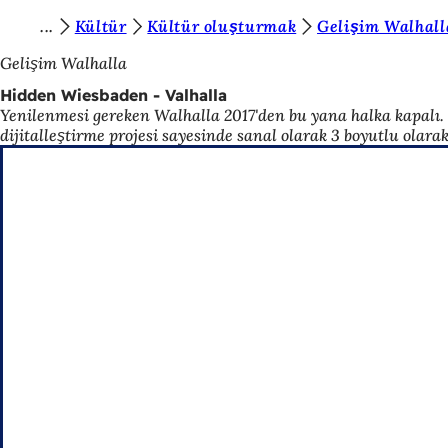
B
Kültür
Kültür oluşturmak
Gelişim Walhall
İçeriğe atla
u
Gelişim Walhalla
r
Hidden Wiesbaden - Valhalla
Yenilenmesi gereken Walhalla 2017'den bu yana halka kapalı
a
dijitalleştirme projesi sayesinde sanal olarak 3 boyutlu olarak 
d
a
s
ı
n
ı
z
: