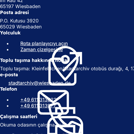
Im Rad 42
65197 Wiesbaden
Posta adresi
P.O. Kutusu 3920
65029 Wiesbaden
Yolculuk
Rota planlayıcıyı açın
(
Zaman çizelgesine
(
Y
Y
e
Toplu taşıma hakkında notlar
e
n
n
i
Toplu taşıma: Kleinfeldchen/Stadtarchiv otobüs durağı, 4, 17
i
b
e-posta
b
i
stadtarchiv
wiesbaden
de
i
r
Telefon
r
s
s
e
+49 611 313022
e
k
+49 611 313977
k
m
m
e
Çalışma saatleri
e
d
Okuma odasının çalışma saatleri:
d
e
e
a