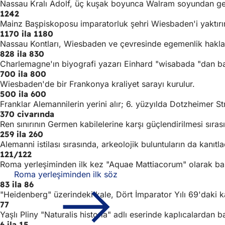
Nassau Kralı Adolf, üç kuşak boyunca Walram soyundan gele
1242
Mainz Başpiskoposu imparatorluk şehri Wiesbaden'i yaktırır
1170 ila 1180
Nassau Kontları, Wiesbaden ve çevresinde egemenlik hakları
828 ila 830
Charlemagne'ın biyografi yazarı Einhard "wisabada "dan b
700 ila 800
Wiesbaden'de bir Frankonya kraliyet sarayı kurulur.
500 ila 600
Franklar Alemannilerin yerini alır; 6. yüzyılda Dotzheimer St
370 civarında
Ren sınırının Germen kabilelerine karşı güçlendirilmesi sır
259 ila 260
Alemanni istilası sırasında, arkeolojik buluntuların da kanıtl
121/122
Roma yerleşiminden ilk kez "Aquae Mattiacorum" olarak bah
Roma yerleşiminden ilk söz
83 ila 86
"Heidenberg" üzerindeki kale, Dört İmparator Yılı 69'daki ka
77
Yaşlı Pliny "Naturalis historia" adlı eserinde kaplıcalardan
6 ila 15