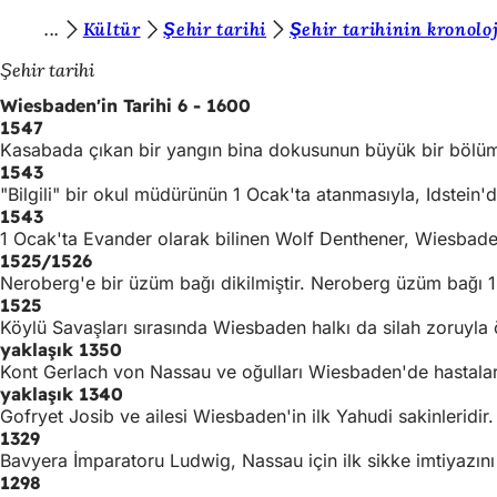
B
Kültür
Şehir tarihi
Şehir tarihinin kronoloj
İçeriğe atla
u
Şehir tarihi
r
Wiesbaden'in Tarihi 6 - 1600
1547
a
Kasabada çıkan bir yangın bina dokusunun büyük bir bölümün
d
1543
"Bilgili" bir okul müdürünün 1 Ocak'ta atanmasıyla, Idstein'd
a
1543
s
1 Ocak'ta Evander olarak bilinen Wolf Denthener, Wiesbade
1525/1526
ı
Neroberg'e bir üzüm bağı dikilmiştir. Neroberg üzüm bağı 19
n
1525
Köylü Savaşları sırasında Wiesbaden halkı da silah zoruyla ö
ı
yaklaşık 1350
Kont Gerlach von Nassau ve oğulları Wiesbaden'de hastalara
z
yaklaşık 1340
:
Gofryet Josib ve ailesi Wiesbaden'in ilk Yahudi sakinleridir.
1329
Bavyera İmparatoru Ludwig, Nassau için ilk sikke imtiyazın
1298